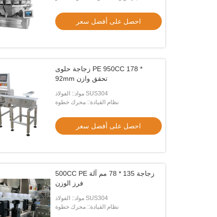
احصل على أفضل سعر
زجاجة حلوى PE 950CC 178 *
92mm تحقق وازن
مواد:: الفولاذ SUS304
نظام القيادة:: محرك خطوة
احصل على أفضل سعر
500CC PE زجاجة 135 * 78 مم آلة
فرز الوزن
فيديو
ف
مواد:: الفولاذ SUS304
نظام القيادة:: محرك خطوة
IP66 100KV أنظمة فحص الأغذية X راي
عا