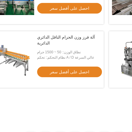
راي المفتش 70m / دقيقة أنظمة فحص
الكهرومغناطيسية المغناطيسية الأوتوماتيكية
المقاوم للصدأ مع
احصل على أفضل سعر
الاهتزازية سلة التغذية المزدوجة
احصل على أفضل سعر
احصل على أفض
آلة فرز وزن الحزام الناقل الدائري
الدائرية
نطاق الوزن:: 50 ~ 1500 جرام
نظام التحكم:: تحكم A / D عالي السرعة
احصل على أفضل سعر