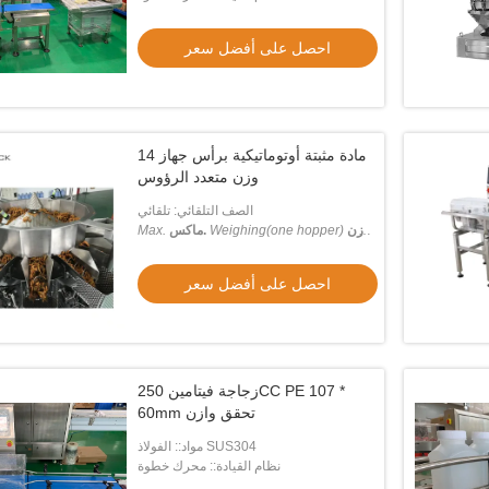
احصل على أفضل سعر
14 مادة مثبتة أوتوماتيكية برأس جهاز
وزن متعدد الرؤوس
الصف التلقائي: تلقائي
الوزن
Weighing(one hopper)
ماكس.
Max.
(قادوس واحد)
: 1000 غرام
احصل على أفضل سعر
زجاجة فيتامين 250CC PE 107 *
60mm تحقق وازن
يديو
فيديو
مواد:: الفولاذ SUS304
نظام القيادة:: محرك خطوة
لية الجودة 17 بوصة HMI الآلي الغذاء X
أجهزة التغذية الاهتزازية تصنيع الكهربائية