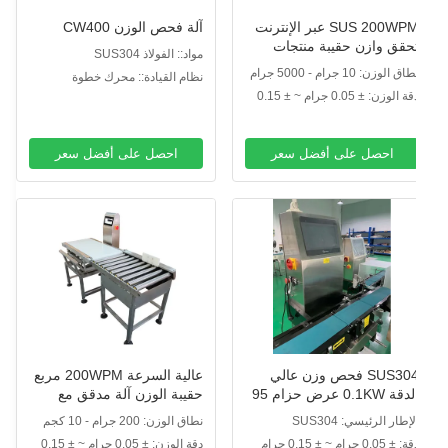
SUS 200WPM عبر الإنترنت
آلة فحص الوزن CW400
حقق وازن حقيبة منتجات
مواد:: الفولاذ SUS304
لتعبئة للأغذية
اق الوزن: 10 جرام - 5000 جرام
نظام القيادة:: محرك خطوة
دقة الوزن: ± 0.05 جرام ~ ± 0.15
رام
احصل على أفضل سعر
احصل على أفضل سعر
SUS304 فحص وزن عالي
عالية السرعة 200WPM مربع
الدقة 0.1KW عرض حزام 95
حقيبة الوزن آلة مدقق مع
م للطب / الغذاء
وظيفة الرفض
لإطار الرئيسي: SUS304
نطاق الوزن: 200 جرام - 10 كجم
: ± 0.05 جرام ~ ± 0.15 جرام
دقة الوزن: ± 0.05 جرام ~ ± 0.15