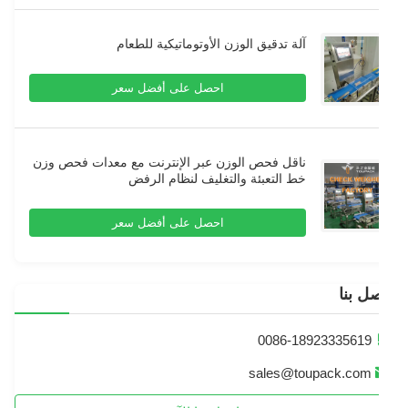
آلة تدقيق الوزن الأوتوماتيكية للطعام
احصل على أفضل سعر
ناقل فحص الوزن عبر الإنترنت مع معدات فحص وزن
خط التعبئة والتغليف لنظام الرفض
احصل على أفضل سعر
ل بنا
0086-18923335619
sales@toupack.com