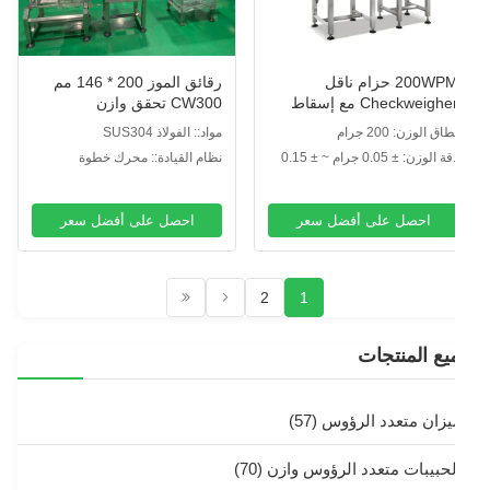
200WPM حزام ناقل
رقائق الموز 200 * 146 مم
Checkweigher مع إسقاط
CW300 تحقق وازن
لرافض
طاق الوزن: 200 جرام
مواد:: الفولاذ SUS304
دقة الوزن: ± 0.05 جرام ~ ± 0.15
نظام القيادة:: محرك خطوة
رام
احصل على أفضل سعر
احصل على أفضل سعر
2
1
يع المنتجات
يزان متعدد الرؤوس
(57)
لحبيبات متعدد الرؤوس وازن
(70)