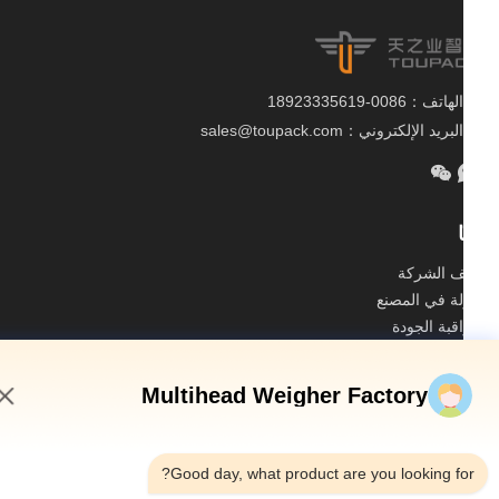
الهاتف：0086-18923335619
البريد الإلكتروني：sales@toupack.com
 الشركة
ة في المصنع
قبة الجودة
طة الموقع
Multihead Weigher Factory
سة الخصوصية
الصين جودة جيدة ميزان متعدد الرؤوس المورد. حقوق الطبع والنشر
11:29 AM
© 2020-2026 GUANGDONG TOUPACK INTELLIGENT EQUIPMENT CO.,
LTD . كل الحقوق محفوظة.
Good day, what product are you looking fo