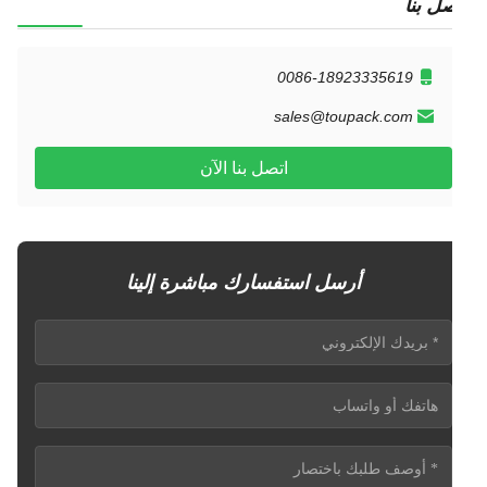
ل بنا
0086-18923335619
sales@toupack.com
اتصل بنا الآن
أرسل استفسارك مباشرة إلينا