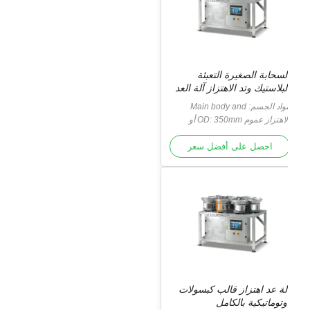
لسحابة الصغيرة التعبئة
لبلاستيك وتد الاهتزاز آلة العد
واد الجسم:
Main body and
contact surface is SUS304
الاهتزاز عموم OD: 350mm أو
سب متطلبات الزبون
لجسم الرئيسي وسطح التلامس هو
Vib
SUS304.
احصل على أفضل سعر
لة عد اهتزاز قالب كبسولات
وتوماتيكية بالكامل