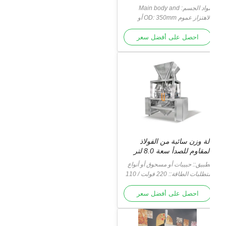
واد الجسم:
Main body and
contact surface is SUS304
الاهتزاز عموم OD: 350mm أو
سب متطلبات الزبون
لجسم الرئيسي وسطح التلامس هو
Vib
SUS304.
احصل على أفضل سعر
لة وزن سائبة من الفولاذ
لمقاوم للصدأ سعة 8.0 لتر
طبيق:: حبيبات أو مسحوق أو أنواع
خرى
متطلبات الطاقة:: 220 فولت / 110
ت ، / 50/60 هرتز / 10 أمبير
احصل على أفضل سعر