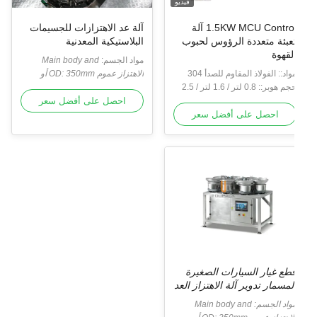
فيديو
1.5KW MCU Control آلة
آلة عد الاهتزازات للجسيمات
عبئة متعددة الرؤوس لحبوب
البلاستيكية المعدنية
لقهوة
مواد الجسم:
Main body and
واد:: الفولاذ المقاوم للصدأ 304
contact surface is SUS304.
الاهتزاز عموم OD: 350mm أو
حجم هوبر:: 0.8 لتر / 1.6 لتر / 2.5
حسب متطلبات الزبون
الجسم الرئيسي وسطح التلامس هو
تر
Vibr
SUS304.
احصل على أفضل سعر
احصل على أفضل سعر
طع غيار السيارات الصغيرة
لمسمار تدوير آلة الاهتزاز العد
واد الجسم:
Main body and