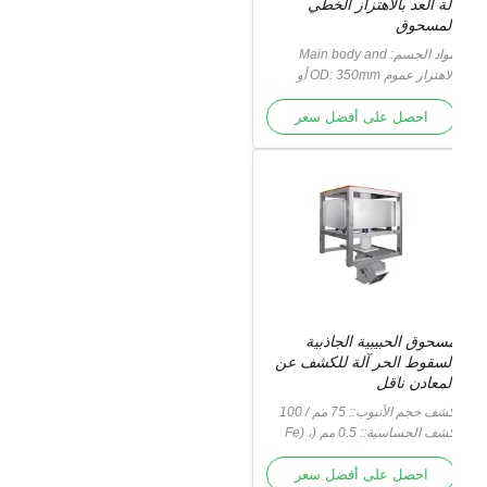
لة العد بالاهتزاز الخطي
لمسحوق
واد الجسم:
Main body and
contact surface is SUS304
الاهتزاز عموم OD: 350mm أو
سب متطلبات الزبون
لجسم الرئيسي وسطح التلامس هو
Vib
SUS304.
احصل على أفضل سعر
سحوق الحبيبية الجاذبية
لسقوط الحر آلة للكشف عن
لمعادن ناقل
كشف حجم الأنبوب:: 75 مم / 100
 / 150 مم
كشف الحساسية:: 0.5 مم (Fe) ،
 مم (SUS)
احصل على أفضل سعر