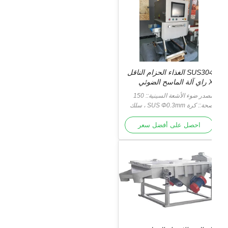
SUS304 الغذاء الحزام الناقل
ة الماسح الضوئي
مصدر ضوء الأشعة السينية:: 150
ط / 100 كيلو فولت
صحة:: كرة SUS Φ0.3mm ، سلك
SUS Φ0.2 * 2m
احصل على أفضل سعر