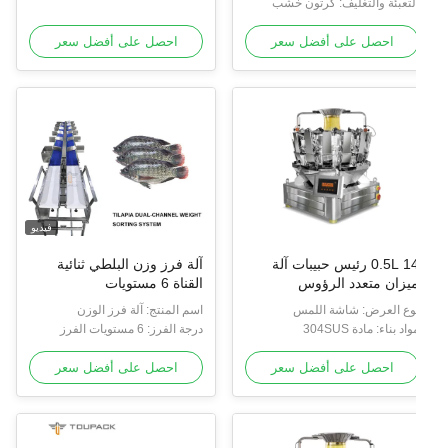
لتعبئة والتغليف: كرتون خشب
الصلب / سلسلة صافي
احصل على أفضل سعر
احصل على أفضل سعر
فيديو
0.5L 14 رئيس حبيبات آلة
آلة فرز وزن البلطي ثنائية
يزان متعدد الرؤوس
القناة 6 مستويات
وع العرض: شاشة اللمس
اسم المنتج: آلة فرز الوزن
واد بناء: مادة 304SUS
درجة الفرز: 6 مستويات الفرز
احصل على أفضل سعر
احصل على أفضل سعر