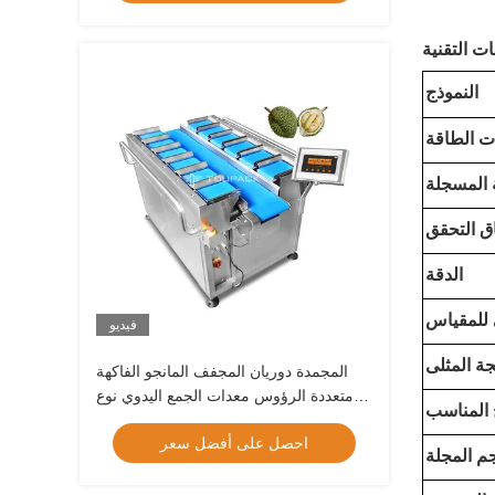
النموذج
ت الطاقة
 المسجلة
ق التحقق
الدقة
ى للمقياس
فيديو
يجة المثلى
المجمدة دوريان المجفف المانجو الفاكهة
متعددة الرؤوس معدات الجمع اليدوي نوع
 المناسب
الحزام
احصل على أفضل سعر
م المجلة