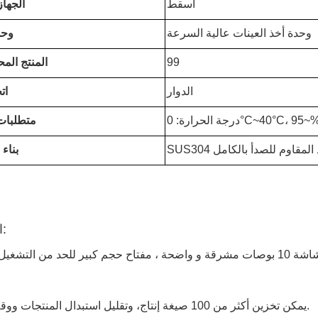
أسقط
الجها
وحدة أخذ العينات عالية السرعة
وحد
99
المنتج المح
الدوار
ات
متطلبات
لفولاذ المقاوم للصدأ بالكامل
بناء 
الخصائص:
 بوصات مشرقة و واضحة ، مفتاح حجم كبير للحد من التشغيل الخاطئ
2يمكن تخزين أكثر من 100 صيغة إنتاج، وتقليل استبدال المنتجات ووقف الإنتاج.