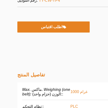
TY-CW-YP4
رقم الموديل:
اطلب اقتباس
تفاصيل المنتج
Weighing (one
ماكس.
Max.
1000 غرام
:
الوزن (حزام واحد):
belt):
PLC
نظام التحكم::