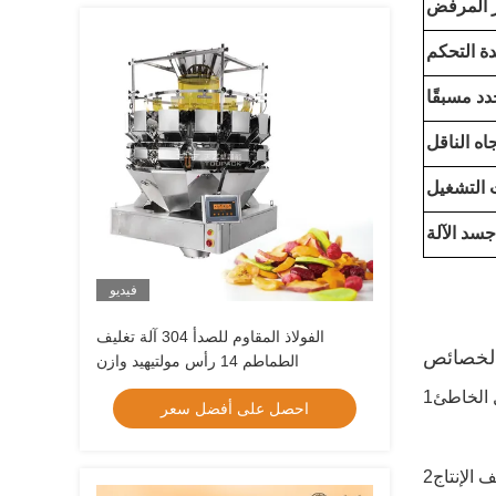
ز المرفض
ة التحكم
دد مسبقًا
جاه الناقل
 التشغيل
جسد الآلة
فيديو
الفولاذ المقاوم للصدأ 304 آلة تغليف
الطماطم 14 رأس مولتيهيد وازن
احصل على أفضل سعر