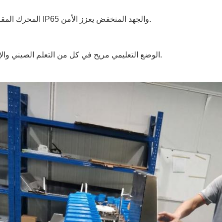
9المحرك المقاوم للماء IP65 والجهد المنخفض يعزز الأمن.
10الوضع التعليمي مريح في كل من التعلم الصيني والإنجليزي.