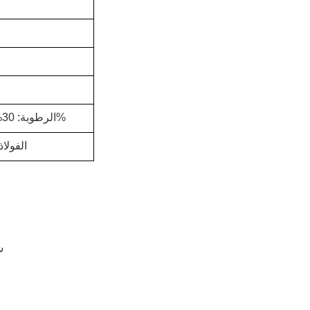
درجة الحرارة: 0°C~40°C، الرطوبة: 30%~95%
SUS304 ا
1شاشة 10