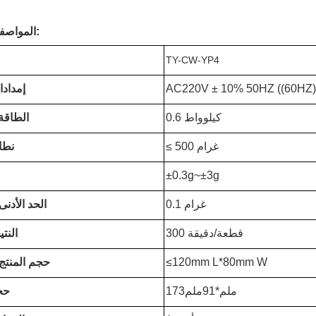
المواصفات التقنية:
TY-CW-YP4
AC220V ± 10% 50HZ ((60HZ)
إمدادا
0.6 كيلوواط
الطاقة
≤ 500 غرام
نطا
±0.3g~±3g
0.1 غرام
الحد الأدن
300 قطعة/دقيقة
النت
≤120mm L*80mm W
حجم المنتج
173ملم*91ملم
حج