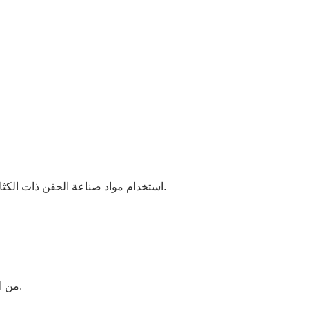
6استخدام مواد صناعة الحقن ذات الكثافة العالية والاتصال المزدوج يعزز معامل مقاومة الارتداء المزدوج وعمر الخدمة.
8من السهل تفكيك صندوق المواد دون مساعدة من الأدوات، والتي من السهل تنظيفها.