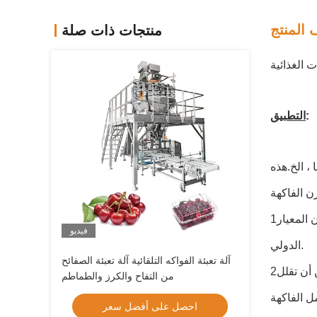
المنتج
منتجات ذات صلة
 الغذائية
:
التطبيق
، الخ.هذه
1تصميم هيكل معقول ، سرعة فرز عالية ، معدل كسر منخفض ، خطأ وزن صغير ودرجة عالية من الدقة. وقد بلغ أداء فرز الوزن المعيار
فيديو
الدولي.
آلة تعبئة الفواكه التلقائية آلة تعبئة الصفائح
2هذه الآلة يمكن أن تكون متنقلة. يمكن أن تعمل ليس فقط في حديقة الفاكهة، ولكن أيضا في مصنع المدينة. وبالتالي فإنه يمكن أن تقلل
من التفاح والكرز والطماطم
ل الفاكهة
احصل على أفضل سعر