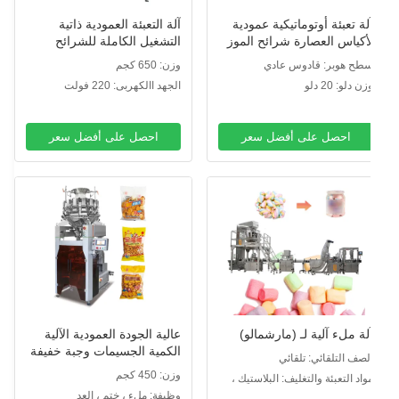
لة تعبئة أوتوماتيكية عمودية
آلة التعبئة العمودية ذاتية
أكياس العصارة شرائح الموز
التشغيل الكاملة للشرائح
أس متعدد الرؤوس
الخفيفة للفطائر البطاطس
طح هوبر: قادوس عادي
وزن: 650 كجم
الفشار الجمبرى النيتروجين
زن دلو: 20 دلو
الجهد االكهربى: 220 فولت
معدات تعبئة رقائق الجمبرى
احصل على أفضل سعر
احصل على أفضل سعر
لة ملء آلية لـ (مارشمالو)
عالية الجودة العمودية الآلية
الكمية الجسيمات وجبة خفيفة
لصف التلقائي: تلقائي
الغذاء الختم ملء التعبئة وتعبئة
وزن: 450 كجم
واد التعبئة والتغليف: البلاستيك ،
VFFS وزنها وتعبئة آلة
رقة
وظيفة: ملء ، ختم ، العد