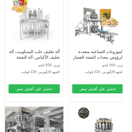
لموزونات الصناعية متعددة
آلة تغليف علب البسكويت، آلة
لرؤوس معدات التعبئة الفشار
تغليف الأكياس، آلة التعبئة
جبات خفيفة السكر
والتغليف في علب الكرتون،
ن: 500 كجم
وزن: 650 كجم
لبسكويت القهوة الكوكيز
آلة تغليف البسكويت في
لجهد االكهربى: 220 فولت
الجهد االكهربى: 220 فولت
لختم الكيس البلاستيكي خط
علب، آلة تغليف البسكويت
لتعبئة
على الحافة
احصل على أفضل سعر
احصل على أفضل سعر