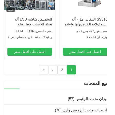
فيديو
SS316 التلقائي ملء آلة
التخصيص شاشة LCD آلة
لشوكولاته الكرة وزنها وإعادة
تعبئة الحبيبات خط تعبئة
حميل نظام الكشف عن رمز
صندوق النخيل
طح هوبر: قادوس عادي
دعم مخصص: OEM ， ODM
لكأس
ن دلو: 14 دلاء
وظيفة: الكشف عن الأجسام الغريبة
احصل على أفضل سعر
احصل على أفضل سعر
2
1
يع المنتجات
يزان متعدد الرؤوس
(57)
لحبيبات متعدد الرؤوس وازن
(70)