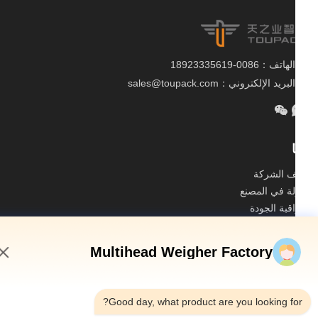
الهاتف：0086-18923335619
البريد الإلكتروني：sales@toupack.com
 الشركة
ة في المصنع
قبة الجودة
طة الموقع
Multihead Weigher Factory
سة الخصوصية
الصين جودة جيدة ميزان متعدد الرؤوس المورد. حقوق الطبع والنشر
8:57 AM
© 2020-2026 GUANGDONG TOUPACK INTELLIGENT EQUIPMENT CO.,
LTD . كل الحقوق محفوظة.
Good day, what product are you looking fo