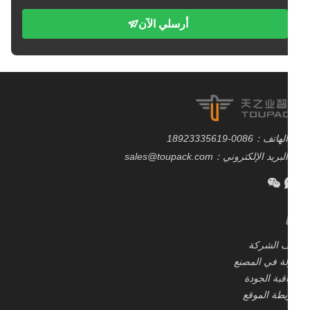
أرسلي الآن
الهاتف：0086-18923335619
البريد الإلكتروني：sales@toupack.com
 الشركة
ة في المصنع
قبة الجودة
طة الموقع