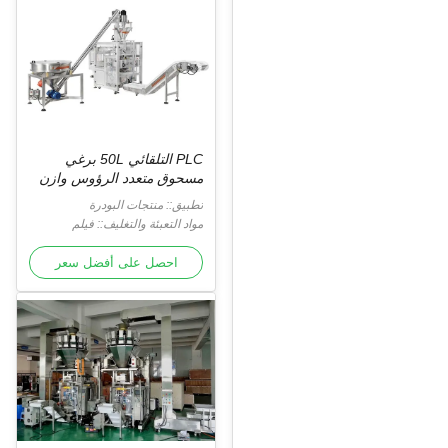
PLC التلقائي 50L برغي
مسحوق متعدد الرؤوس وازن
تطبيق:: منتجات البودرة
مواد التعبئة والتغليف:: فيلم
احصل على أفضل سعر