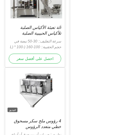
آلة تعبئة الأكياس الصلبة
للأكياس الحبيبية الصلبة
سرعة التغليف:: 30-50 نبضة في
الدقيقة
حجم الحقيبة:: 100-160 (L) * 100-
230 (عرض) مم
احصل على أفضل سعر
فيديو
4 رؤوس ملح سكر مسحوق
خطي متعدد الرؤوس
تطبيق:: حبيبات أو مسحوق أو أنواع