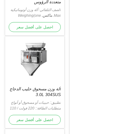
متعددة الرؤوس
الصف التلقائي: آلة وزن أوتوماتيكية
Max.
ماكس.
Weighing(one
hopper)
الوزن (قادوس واحد)
:
1000 غرام
احصل على أفضل سعر
آلة وزن مسحوق حليب الدجاج
3.0L 304SUS
تطبيق:: حبيبات أو مسحوق أو أنواع
أخرى
متطلبات الطاقة:: 220 فولت / 110
فولت ، / 50/60 هرتز / 10 أمبير
احصل على أفضل سعر