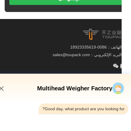
الهاتف：0086-18923335619
البريد الإلكتروني：sales@toupack.com
Multihead Weigher Factory
 الشركة
8:17 AM
ة في المصنع
قبة الجودة
Good day, what product are you looking fo
طة الموقع