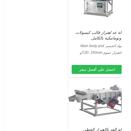
لة عد اهتزاز قالب كبسولات
وتوماتيكية بالكامل
واد الجسم:
Main body and
contact surface is SUS304
الاهتزاز عموم OD: 350mm أو
لجسم الرئيسي وسطح التلامس هو
سب متطلبات الزبون
SUS304.
Vib
احصل على أفضل سعر
لة العد بالاهتزاز الخطي