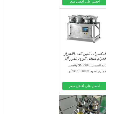
احصل على أفضل سعر
لمكسرات التين العد بالاهتزاز
لحزام الناقل الوزن الفرز آلة
مادة الجسم:: SUS304 والحديد
لزهر
الاهتزاز عموم OD:: 350mm أو
سب متطلبات الزبون
احصل على أفضل سعر