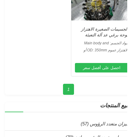
لجسيمات الصغيرة الاهتزاز
وحة برغي عد آلة التعبئة
التغليف
واد الجسم:
Main body and
contact surface is SUS304
الاهتزاز عموم OD: 350mm أو
لجسم الرئيسي وسطح التلامس هو
سب متطلبات الزبون
SUS304.
Vib
احصل على أفضل سعر
1
يع المنتجات
يزان متعدد الرؤوس
(57)