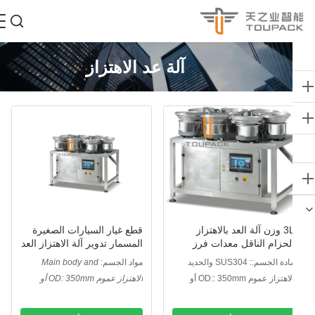
آلة عد الاهتزاز
3L وزن آلة العد بالاهتزاز
قطع غيار السيارات الصغيرة
لحزام الناقل معدات فرز
المسمار تدوير آلة الاهتزاز العد
لوزن
مادة الجسم:: SUS304 والحديد
مواد الجسم:
Main body and
لزهر
contact surface is SUS304.
الاهتزاز عموم OD:: 350mm أو
الاهتزاز عموم OD: 350mm أو
الجسم الرئيسي وسطح التلامس هو
سب متطلبات الزبون
حسب متطلبات الزبون
SUS304.
Vibr