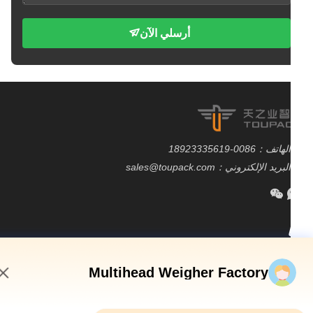
أرسلي الآن
الهاتف：0086-18923335619
البريد الإلكتروني：sales@toupack.com
 الشركة
Multihead Weigher Factory
ة في المصنع
قبة الجودة
4:28 PM
طة الموقع