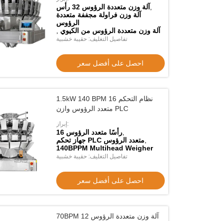
,
آلة وزن متعددة الرؤوس 32 رأس
آلة وزن فراولة مجففة متعددة
الرؤوس
آلة وزن متعددة الرؤوس من الكيوي
,
تفاصيل التغليف: حقيبة خشبية
احصل على أفضل سعر
1.5kW 140 BPM 16 نظام التحكم
متعدد الرؤوس وازن PLC
إبراز:
,
16 رأسًا متعدد الرؤوس
,
جهاز تحكم PLC متعدد الرؤوس
140BPPM Multihead Weigher
تفاصيل التغليف: حقيبة خشبية
احصل على أفضل سعر
فيديو
ف
جهزة التغذية الاهتزازية تصنيع الكهربائية
مُغذّيّةٍ مُهتَمّةٍ ومتي
70BPM 12 آلة وزن متعددة الرؤوس