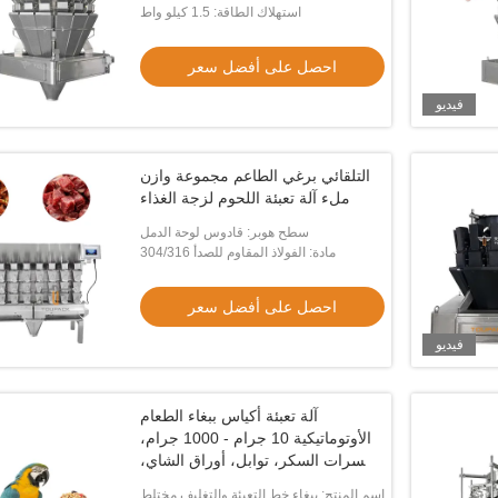
استهلاك الطاقة: 1.5 كيلو واط
احصل على أفضل سعر
فيديو
التلقائي برغي الطاعم مجموعة وازن
ملء آلة تعبئة اللحوم لزجة الغذاء
سطح هوبر: قادوس لوحة الدمل
مادة: الفولاذ المقاوم للصدأ 304/316
احصل على أفضل سعر
فيديو
آلة تعبئة أكياس ببغاء الطعام
الأوتوماتيكية 10 جرام - 1000 جرام،
مكسرات السكر، توابل، أوراق الشاي،
آلة تعبئة الأكياس، ميزان متعدد
اسم المنتج: ببغاء خط التعبئة والتغليف مختلط