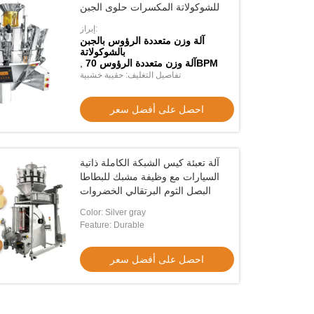
ومغناطيسية المغناطيسية الأوتوماتيكية
للشوكولاتة المكسرات حلوى الجبن
المقاوم للصدأ مع حُبّة تغذية
الاهتزازية سلة التغذية المزدوجة
إبراز:
احصل على أفضل سعر
احصل على أفضل سعر
آلة وزن متعددة الرؤوس بالجبن
بالشوكولاتة
آلة وزن متعددة الرؤوس 70BPM
,
تفاصيل التغليف: حقيبة خشبية
احصل على أفضل سعر
آلة تعبئة كيس الشبكة الكاملة ذاتية
السيارات مع وظيفة مشبك للبطاطا
البصل الثوم البرتقالي الخضروات
Color: Silver gray
Feature: Durable
احصل على أفضل سعر