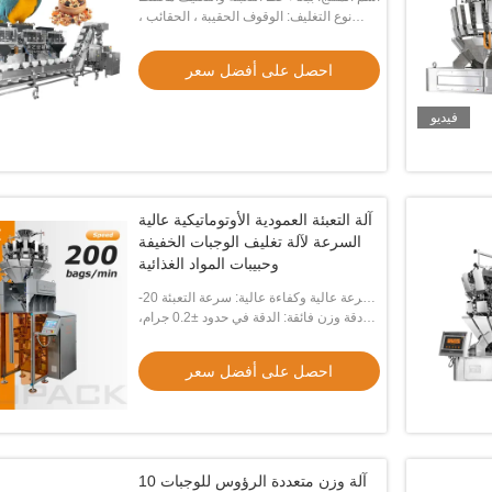
الرؤوس
نوع التغليف: الوقوف الحقيبة ، الحقائب ،
الحقيبة
احصل على أفضل سعر
فيديو
آلة التعبئة العمودية الأوتوماتيكية عالية
السرعة لآلة تغليف الوجبات الخفيفة
وحبيبات المواد الغذائية
سرعة عالية وكفاءة عالية: سرعة التعبئة 20-
200 عبوة/الدقيقة، التشغيل المستمر
دقة وزن فائقة: الدقة في حدود ±0.2 جرام،
تقلل بشكل فعال من هدر المواد.
الأوتوماتيكي بالكامل.
احصل على أفضل سعر
يديو
فيديو
نةٍ مُهتَمّة 304 من الفولاذ
آلة ناقل نوع الوعاء، مصعد على شكل حرف
حلوى سناك الفول السودان
10 آلة وزن متعددة الرؤوس للوجبات