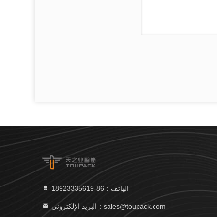
الهاتف：86-18923335619
البريد الإلكتروني：sales@toupack.com