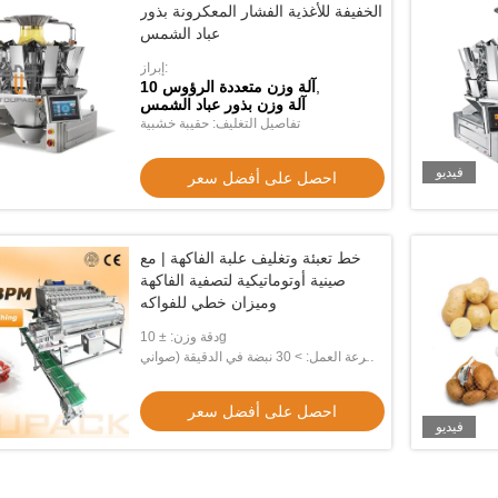
 كبيرة
Z، مصعد وعاء مائل من الفولاذ المقاوم
الخفيفة للأغذية الفشار المعكرونة بذور
عباد الشمس
للصدأ، ناقل للوعاء للمنتجات اللحوم والأطعمة
احصل على أفضل سعر
احصل على أفض
المجمدة
إبراز:
,
10 آلة وزن متعددة الرؤوس
آلة وزن بذور عباد الشمس
تفاصيل التغليف: حقيبة خشبية
فيديو
احصل على أفضل سعر
خط تعبئة وتغليف علبة الفاكهة | مع
صينية أوتوماتيكية لتصفية الفاكهة
وميزان خطي للفواكه
دقة وزن: ± 10g
سرعة العمل: > 30 نبضة في الدقيقة (صواني
في الدقيقة)
احصل على أفضل سعر
فيديو