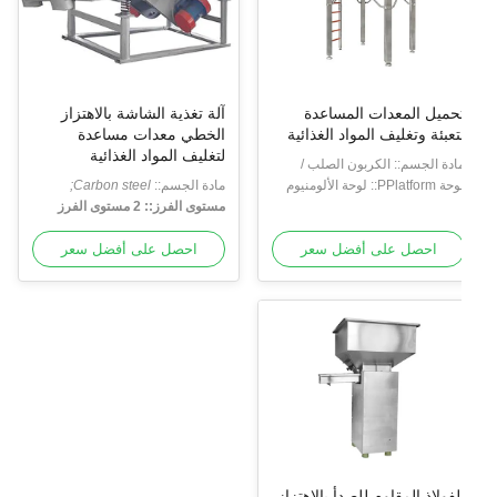
حميل المعدات المساعدة
آلة تغذية الشاشة بالاهتزاز
تعبئة وتغليف المواد الغذائية
الخطي معدات مساعدة
لتغليف المواد الغذائية
ادة الجسم:: الكربون الصلب /
لفولاذ المقاوم للصدأ
لوحة PPlatform:: لوحة الألومنيوم
مادة الجسم::
Carbon steel;
لدمل المضادة للانزلاق
الكربون الصلب
مستوى الفرز:: 2 مستوى الفرز
Contact surface
material is stainless steel
مادة
احصل على أفضل سعر
احصل على أفضل سعر
لفولاذ المقاوم للصدأ بالاهتزاز