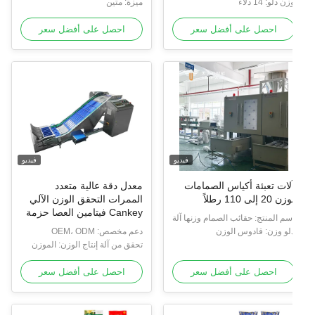
ن دلو: 14 دلاء
ميزة: متين
احصل على أفضل سعر
احصل على أفضل سعر
فيديو
فيديو
لات تعبئة أكياس الصمامات
معدل دقة عالية متعدد
زن 20 إلى 110 رطلاً
الممرات التحقق الوزن الآلي
Cankey فيتامين العصا حزمة
سم المنتج: حقائب الصمام وزنها آلة
البروتين مسحوق التحقق
لء
لو وزن: قادوس الوزن
دعم مخصص: OEM، ODM
الوزن
تحقق من آلة إنتاج الوزن: الموزن
التحقق متعدد الممرات
احصل على أفضل سعر
احصل على أفضل سعر