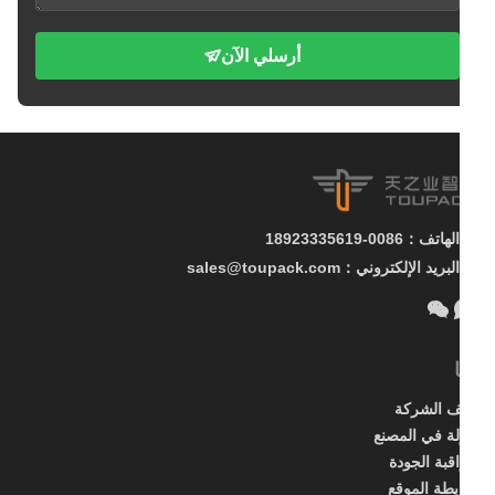
أرسلي الآن
الهاتف：0086-18923335619
البريد الإلكتروني：sales@toupack.com
 الشركة
ة في المصنع
قبة الجودة
طة الموقع