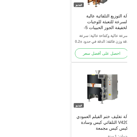
فيديو
لة التوزيع التلقائية عالية
لسرعة للتعبئة للوجبات
الخفيفة الجوز الحبيبات 5-
200g مع جهاز استشعار رقمي
رعة عالية وكفاءة عالية: سرعة
20-200 كيس / دقيقة حل
التعبئة 20-200 عبوة/الدقيقة،
دقة وزن فائقة: الدقة في حدود ±0.2
لتعبئة الغذائية
لتشغيل المستمر الأوتوماتيكي
رام، تقلل بشكل فعال من هدر
لمواد.
الكامل.
احصل على أفضل سعر
فيديو
لة تغليف ختم الفيلم العمودي
V420 التلقائي كيس وسادة
يس كيس مجمعة
مان: 1 سنة