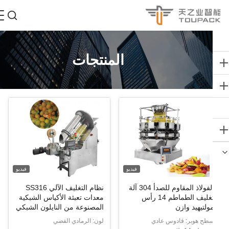
المنتجات
فيديو
فيديو
الفولاذ المقاوم للصدأ 304 آلة
نظام التغليف الآلي SS316
تغليف الطماطم 14 رأس
معدات تعبئة الأكياس الشبكية
ولتيهيد وازن
المصنوعة من النايلون الشبكي
طح هوبر: قادوس عادي
لون: الرمادي الفضي