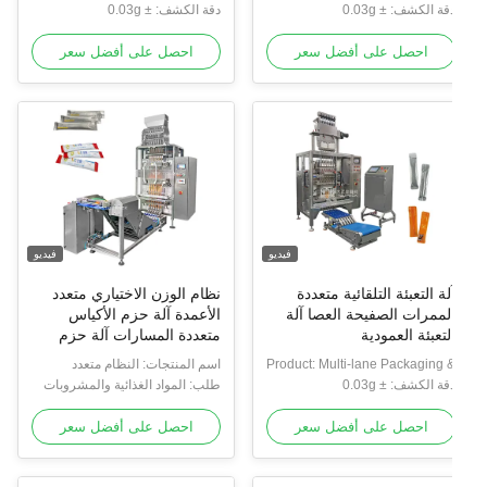
تعددة المسارات عالية
حزمة آلة
لمسارات
قة الكشف: ± 0.03g
المسارات
دقة الكشف: ± 0.03g
لسرعة
احصل على أفضل سعر
احصل على أفضل سعر
فيديو
فيديو
لة التعبئة التلقائية متعددة
نظام الوزن الاختياري متعدد
لممرات الصفيحة العصا آلة
الأعمدة آلة حزم الأكياس
لتعبئة العمودية
متعددة المسارات آلة حزم
الأكياس مع الوزن الاختياري
Product: Multi-lane Packaging 
اسم المنتجات: النظام متعدد
قة الكشف: ± 0.03g
Checkweighing Syste
الأعمدة للتحقق من وزن الحزم
طلب: المواد الغذائية والمشروبات
والسلع والكيميائية
احصل على أفضل سعر
احصل على أفضل سعر