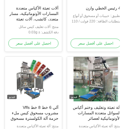
الخطي وازن
آلات تعبئة الأكياس متعددة
المسارات الأوتوماتيكية، مسار
طبيق:: حبيبات أو مسحوق أو أنواع
متعدد، كاتشب، آلات تعبئة
خرى
متطلبات الطاقة:: 220 فولت / 110
السوائل في أكياس، آلات تعبئة
ت ، / 50/60 هرتز / 10 أمبير
منتج: آلات تغليف كيس سائل
العسل في أكياس متعددة
دقة الكشف: ± 0.03g
المسارات
احصل على أفضل سعر
احصل على أفضل سعر
فيديو
فيديو
لة تعبئة وتغليف وختم أكياس
آلي 6 خط 8 خط Vffs
لسوائل متعددة المسارات
مشروب مسحوق كيس ملء
لأوتوماتيكية لعصائر
حزمة آلة الكولسترة مسحوق
لمصاصات والآيس كريم
عصى حزمة متعددة خطوط
نتج: آلة تعبئة الأكياس متعددة
منتج: آلة تعبئة الأكياس متعددة