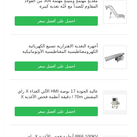
مُغذّيّةٍ مُهتَمّةٍ ومتينةٍ مُهتَمّة 304 من الفولاذ
المقاوم للصدأ مع حُبّة تغذية كبيرة
احصل على أفضل سعر
أجهزة التغذية الاهتزازية تصنيع الكهربائية
الكهرومغناطيسية المغناطيسية الأوتوماتيكية
الاهتزازية سلة التغذية المزدوجة
احصل على أفضل سعر
عالية الجودة 17 بوصة HMI الآلي الغذاء X راي
المفتش 70m / دقيقة أنظمة فحص الأغذية X
راي
احصل على أفضل سعر
IP66 100KV أنظمة فحص الأغذية X راي