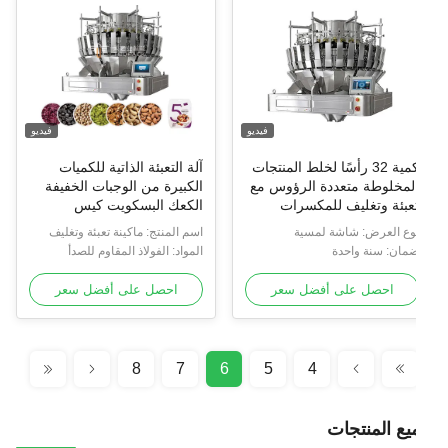
فيديو
فيديو
كمية 32 رأسًا لخلط المنتجات
آلة التعبئة الذاتية للكميات
لمخلوطة متعددة الرؤوس مع
الكبيرة من الوجبات الخفيفة
عبئة وتغليف للمكسرات
الكعك البسكويت كيس
مطاطي كيس كيس ملء آلة
وع العرض: شاشة لمسية
اسم المنتج: ماكينة تعبئة وتغليف
التعبئة
مان: سنة واحدة
الختم
المواد: الفولاذ المقاوم للصدأ
304/316
احصل على أفضل سعر
احصل على أفضل سعر
8
7
6
5
4
يع المنتجات