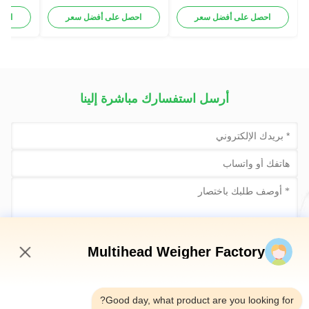
الرقمي التلقائي ناقل الوزن
لقطاع ال
للوجبات الغذائية
لقطاع ال
احصل على أفضل سعر
احصل على أفضل سعر
احص
أرسل استفسارك مباشرة إلينا
Multihead Weigher Factory
أرسلي الآن
6:57 PM
Good day, what product are you looking for?