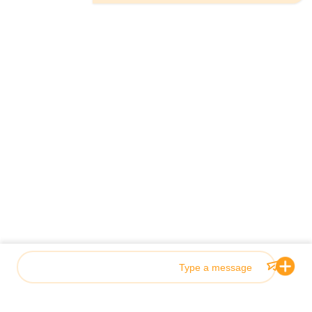
الهاتف：0086-18923335619
البريد الإلكتروني：sales@toupack.com
عنّا
ملف الشركة
جولة في المصنع
مراقبة الجودة
خريطة الموقع
سياسة الخصوصية
الصين جودة جيدة ميزان متعدد الرؤوس المورد. حقوق الطبع والنشر
© 2020-2026 GUANGDONG TOUPACK INTELLIGENT EQUIPMENT CO.,
LTD . كل الحقوق محفوظة.