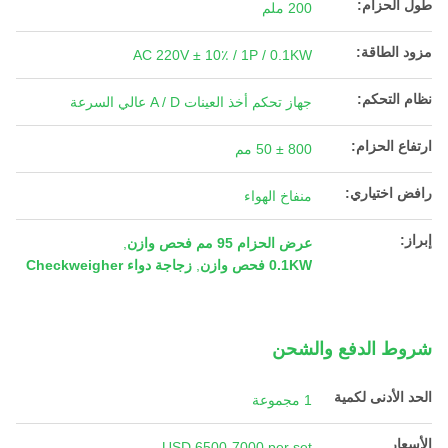
طول الحزام:
200 ملم
مزود الطاقة:
AC 220V ± 10٪ / 1P / 0.1KW
نظام التحكم:
جهاز تحكم أخذ العينات A / D عالي السرعة
ارتفاع الحزام:
800 ± 50 مم
رافض اختياري:
منفاخ الهواء
إبراز:
عرض الحزام 95 مم فحص وازن
,
0.1KW فحص وازن
,
زجاجة دواء Checkweigher
شروط الدفع والشحن
الحد الأدنى لكمية
1 مجموعة
الأسعار
USD 6500-7000 per set