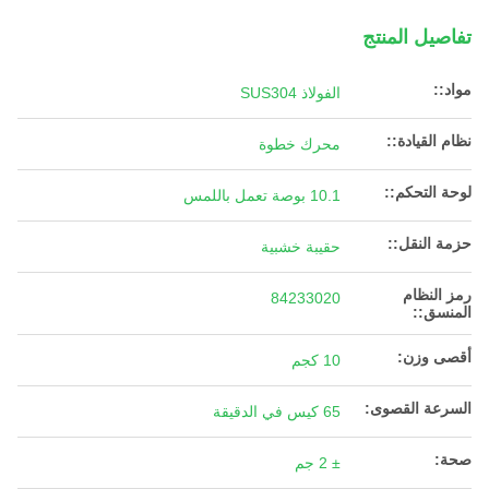
تفاصيل المنتج
مواد::
الفولاذ SUS304
نظام القيادة::
محرك خطوة
لوحة التحكم::
10.1 بوصة تعمل باللمس
حزمة النقل::
حقيبة خشبية
رمز النظام
84233020
المنسق::
أقصى وزن:
10 كجم
السرعة القصوى:
65 كيس في الدقيقة
صحة:
± 2 جم