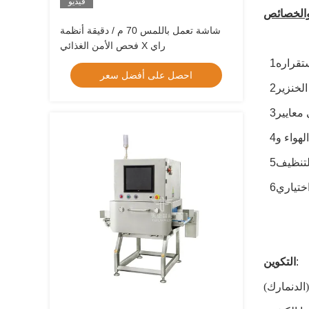
فيديو
والخصائص
شاشة تعمل باللمس 70 م / دقيقة أنظمة
فحص الأمن الغذائي X راي
احصل على أفضل سعر
لتنظيف
ختياري
:
التكوين
الدنمارك)