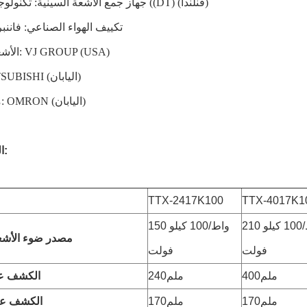
جهاز جمع الأشعة السينية: تكنولوجيا الكشف ((DT) (فنلندا)
تكييف الهواء الصناعي: فاننبرغ
الأشعة السينية: VJ GROUP (USA)
PLC: MITSUBISHI (اليابان)
مفتاح الحد: OMRON (اليابان)
المواصفات:
TTX-2417K100
TTX-4017K1
210 واط/100 كيلو
150 واط/100 كيلو
مصدر ضوء الأشعة
فولت
فولت
400ملم
240ملم
الكشف ع
170ملم
170ملم
الكشف عن 