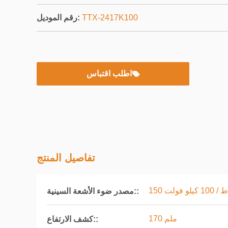
TTX-2417K100
رقم الموديل:
اطلب اقتباس
تفاصيل المنتج
/ 100 كيلو فولت
مصدر ضوء الأشعة السينية::
170 ملم
كشف الارتفاع::