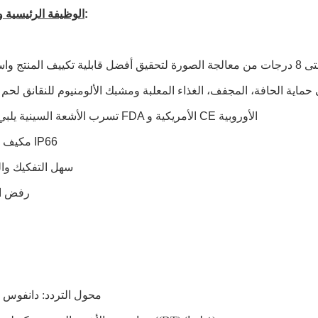
:
الوظيفة الرئيسية 
3تسرب الأشعة السينية يلبي معايير FDA الأمريكية و CE الأوروبية
4مكيف الهواء و IP66
5سهل التفكيك وا
6رفض ا
محول التردد: دانفوس (