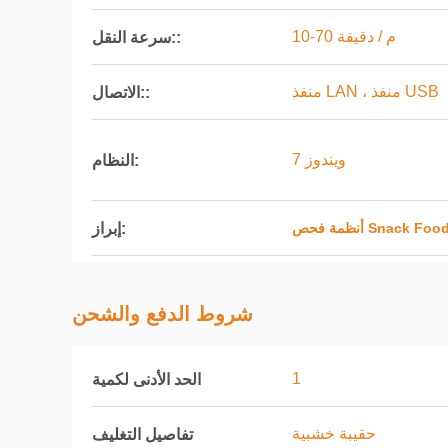
10-70 م / دقيقة
سرعة النقل::
منفذ LAN ، منفذ USB
الاتصال::
ويندوز 7
النظام:
إبراز:
Snack Food X Ray
شروط الدفع والشحن
1
الحد الأدنى لكمية
حقيبة خشبية
تفاصيل التغليف