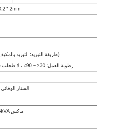
كرة SUS Φ0.3mm ، سل
درجة حرارة العمل: -10°C~40°C ((طريقة التبريد: التبريد بالمكيف)
رطوبة العمل: 30٪ ~ 90٪ ، لا طحلب (تحكم الرطوبة: جهاز مضاد للرطوبة)
الستار الوقائي
AC220V ± 10% 50Hz ((60Hz) 1.5kVA ماكس