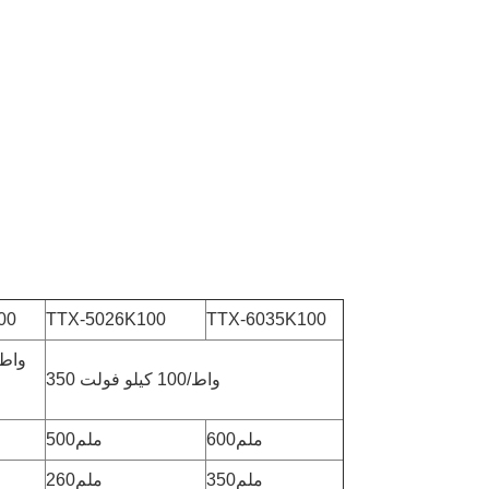
00
TTX-5026K100
TTX-6035K100
350 واط/100 كيلو فولت
600ملم
500ملم
350ملم
260ملم