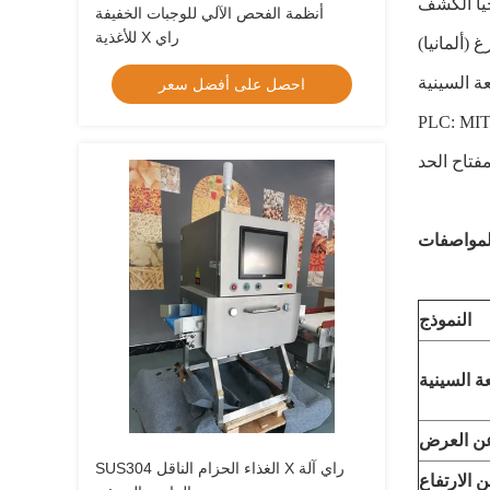
أنظمة الفحص الآلي للوجبات الخفيفة
للأغذية X راي
 (ألمانيا)
احصل على أفضل سعر
النموذج
 السينية
ن العرض
SUS304 الغذاء الحزام الناقل X راي آلة
الارتفاع