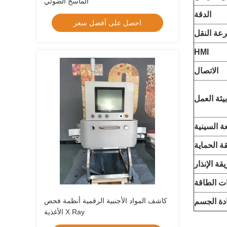
الماسح الضوئي
الدقة
احصل على أفضل سعر
عة النقل
HMI
الاتصال
بيئة العمل
 السينية
ة الحماية
قة الإنذار
ات الطاقة
كاشف المواد الأجنبية الرقمية أنظمة فحص
دة الجسم
الأغذية X Ray