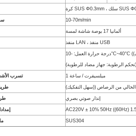
ك SUS Φ0.2 * 2mm
10-70m/min
سر
ألمانيا 17 بوصة شاشة لمسة
منفذ LAN ، منفذ USB
1 ميلسيفرت / ساعة
تسرب الأشعة
 الخالي من الرصاص ((سهل التفكيك)
طريق
إنذار صوتي بصري
طري
إمداد
SUS304
ما