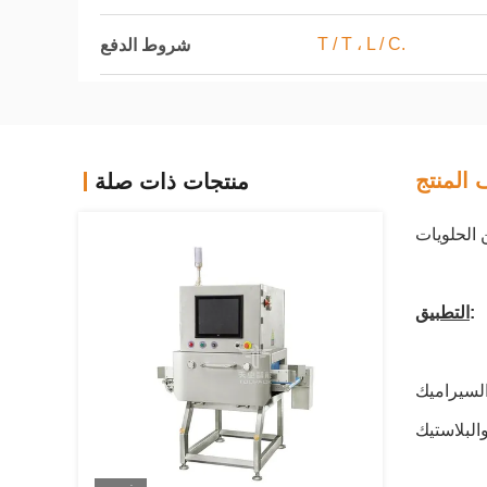
T / T ، L / C.
شروط الدفع
المنتج
منتجات ذات صلة
 الحلويات
:
التطبيق
السيراميك