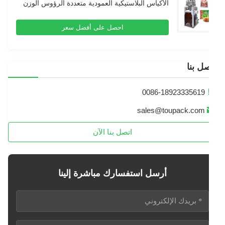
الأكياس البلاستيكية العمودية متعددة الرؤوس الوزن
حزمة
احصل على أفضل سعر
ل بنا
0086-18923335619
sales@toupack.com
اتصل بنا الآن
أرسل استفسارك مباشرة إلينا