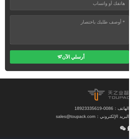
أرسلي الآن
الهاتف：0086-18923335619
البريد الإلكتروني：sales@toupack.com