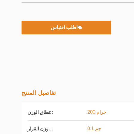
اطلب اقتباس
تفاصيل المنتج
200 جرام
نطاق الوزن::
0.1 جم
وزن القرار::