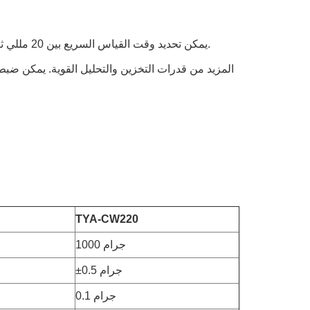
5. يمكن تحديد وقت القياس السريع بين 20 مللي ثانية (50 هرتز) أو 33 مللي ثانية (60 هرتز) للتكيف مع ترددات الطاقة المختلفة.
TYA-CW220
1000 جرام
±0.5 جرام
0.1 جرام