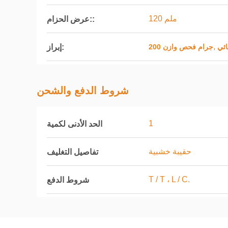
120 ملم
عرض الحزام::
,
إبراز:
ئي
200 جرام فحص وازن
شروط الدفع والشحن
1
الحد الأدنى لكمية
حقيبة خشبية
تفاصيل التغليف
T / T ، L / C.
شروط الدفع