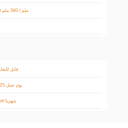
200 ملم / 380 ملم
قابل للتف
10-25 يوم عمل
30set شهريا