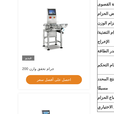
 القصوى
 الحزام
ام الوزن
 التغذية/
الإخراج
ر الطاقة
فيديو
م التحكم
200 جرام تحقق وازن
تج المحدد
احصل على أفضل سعر
مسبقًا
اع الحزام
الاختياري