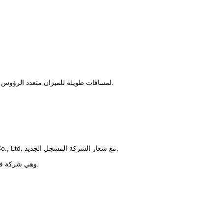
وحدات التحكم المستخدمة التي صنعتها شركة ABB لتحقيق وظيفة تشخيص Ethernet لمسافات طويلة للميزان متعدد الرؤوس.
تم تغيير اسم الشركة إلى Zhongshan TO-U Intelligent Equipment Technology Co., Ltd. مع شعار الشركة المسجل الجديد.
أسست شركة Hefei TO-U Intelligent Equipment Co., Ltd.، وهي شركة فرعية مملوكة بالكامل.