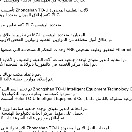
- تدريب مجموعة من المهندسين الأكفاء وموظفي الإدارة.
تأسست شركة Zhongshan TO-U لآلات التغليف المحدودة.
تم إطلاق الميزان متعدد الرؤوس 1G PLC.
تم تطوير موازين 2G PLC متعددة الرؤوس.
تم تطوير وإطلاق موازين MCU المعيارية متعددة الرؤوس.
تم إطلاق أنواع مختلفة من الموازين الخطية وموازين الفحص الأوتوماتيكية.
تم انتخابه كمدير تنفيذي لوحدة جمعية صناعة آلات التعبئة والتغليف والأغذية الصينية.
تم إنشاء مركز الخدمة في كاليفورنيا بالولايات المتحدة الأمريكية.
قم بإعداد مكتب توباك تشنغدو.
تم إطلاق موازين خطية عالية السرعة.
تم تصنيفها كمؤسسة وطنية صينية للتكنولوجيا الفائقة.
تم انتخابه كمدير تنفيذي لوحدة جمعية صناعة الوزن الصينية.
حصل على مؤهل مركز أبحاث تكنولوجيا الهندسة البلدية.
تم إطلاق موازين عالية السرعة ذات 16 رأسًا.
الاستحواذ على شركة Zhongshan TO-U لمعدات النقل الآلي المحدودة