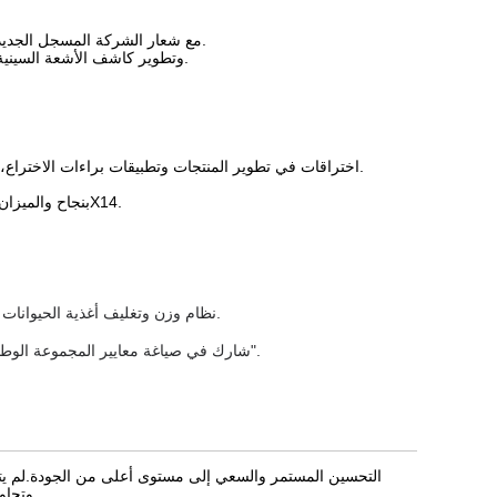
تم تغيير اسم الشركة إلى Guangdong Toupack Intelligent Equipment Co., Ltd. مع شعار الشركة المسجل الجديد.
قامت بتأسيس شركة Toptic Tech (Zhongshan) Co., Ltd. وتطوير كاشف الأشعة السينية وتكنولوجيا العد البصري.
لقد حققت TOUPACK اختراقات في تطوير المنتجات وتطبيقات براءات الاختراع، وقد تم تحديدها كمؤسسة وطنية لميزة الملكية الفكرية بدورها.
تم تطوير الميزان اللولبي متعدد الرؤوس من النوع 2X14 O بنجاح والميزان الهوائي متعدد الرؤوس 2X14.
نظام وزن وتغليف أغذية الحيوانات الأليفة، جنبًا إلى جنب مع الرقمنة الصناعية، ينجحان في تحقيق الثورة الصناعية الرابعة.
شارك في صياغة معايير المجموعة الوطنية لـ "مقياس التركيب الذكي" و"المواصفات الفنية لنظام تعبئة القياس الصناعي الذكي".
التحسين المستمر والسعي إلى مستوى أعلى من الجودة.لم يتوانى
وتجاوزها.نتعامل مع عملائنا بنفس الولاء والتفاني ، بغض النظر عن حجم أعمالهم أو صناعتهم.