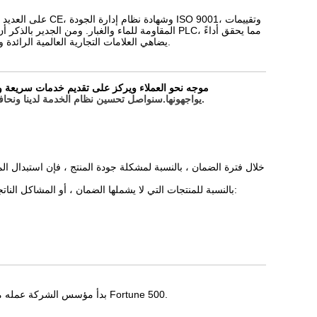
يضاهي العلامات التجارية العالمية الرائدة ويكسر الهيمنة طويلة الأمد للعلامات التجارية الأجنبية في سوق معدات الوزن المتطورة.
TOUPACK موجه نحو العملاء ويركز على تقديم خدمات سريعة و
يواجهونها.سنواصل تحسين نظام الخدمة لدينا ونحافظ على رضا عملائنا.إذا كانت لديك أي مشاكل أو اقتراحات ، فلا تتردد في إخبارنا بذلك.
3. بالنسبة للمنتجات التي لا يشملها الضمان ، أو المشاكل الناتجة عن التشغيل أو الإصلاح الخاطئ بدون إذن ، يتم تحصيل الرسوم على النحو التالي:
بدأ مؤسس الشركة عمله من خلال تقديم دعم المعالجة بالإضافة إلى تصميم وتصنيع خطوط إنتاج الأتمتة لشركات Fortune 500.