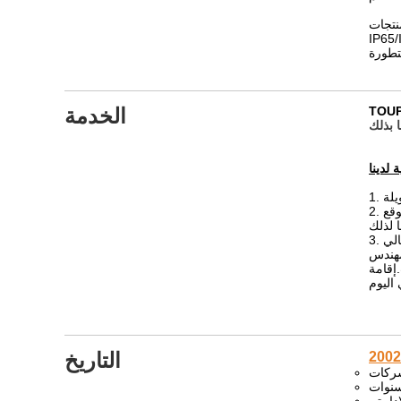
ك شهادة CE، وشهادة نظام إدارة الجودة ISO 9001، وتقييمات
قامت بتطوير موازين متقدمة متعددة الرؤوس مدمجة مع أنظمة PLC، مما يحقق أداءً
الخدمة
2. خلال فترة الضمان ، بالنسبة لمشكلة جودة المنتج ، فإن استبدال المكونات والتعبير عنهما مجانيان.ومع ذلك ، إذا كانت هناك حاجة إلى خدمة في الموقع
التاريخ