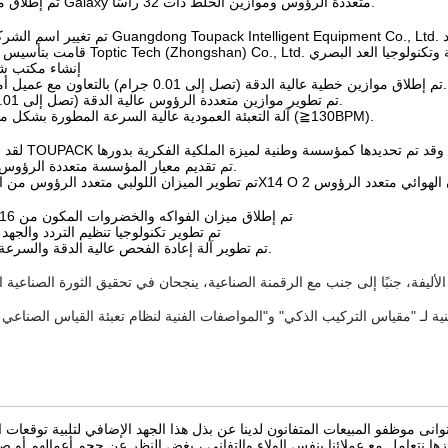
تم إطلاق موازين Galaxy متعددة الرؤوس وموازين الخلط ذات 32 رأسًا.
إنشاء مكتب ش
تم إطلاق موازين خطية عالية الدقة (تصل إلى 0.01 جرام) بالتعاون مع عميل أمريكي.
تم تطوير موازين متعددة الرؤوس عالية الدقة (تصل إلى 0.01 جم).
آلة التعبئة العمودية عالية السرعة المطورة بشكل مشترك (≧130BPM).
تم تقديم معيار المؤسسة متعددة الرؤوس بنجاح.
تم إطلاق ميزان الفواكه والخضروات المكون من 16 رأسًا؛
تم تطوير تكنولوجيا تنظيم التردد والجهد 
تم تطوير آلة إعادة الفحص عالية الدقة والسرعة بنجاح.
 موظفو المبيعات المتفانون لدينا عن بذل هذا الجهد الإضافي لتلبية توقعات ال