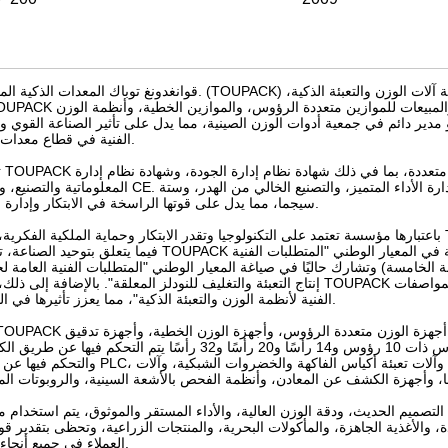
قوانغدونغ توباك المعدات الذكية المحدودة. (TOUPACK) تأسست في عام 2009. مع 16 عامًا من الخبرة العميقة في صناعة آلات ال
ضو مدير دائم في جمعية أدوات الوزن الصينية، مما يدل على تأثير الصناعة القوي و
الفنية في قطاع معدات الوزن.
تحاف
المعلوماتية والتصنيع، وشهادة CE. كما قدمت الشركة أيضًا أساليب متقدمة لإدارة الجودة مثل إدارة الأداء المتميز، 
سيجما، مما يدل على قوتها الراسخة في الابتكار وإدارة الجودة.
باعتبارها مؤسسة تعتمد على التكنولوجيا وتقدر الابتكار وحماية الملكية الفكرية، تعمل TOUPACK باستمرار على زيادة استثماراتها في البحث
فيما يتعلق بتوحيد الصناعة، تشارك TOUPACK بنشاط في تطوير المعايير الوطنية والصناعية. ساهمت الشركة في المعيار 
تبة الخامسة) وتشارك حاليًا في صياغة المعيار الوطني "المتطلبات الفنية العامة
إنتاج التعبئة والتغليف للنودلز المعلقة". بالإضافة إلى ذلك، قادت TOUPACK صياغة معيارين للمجموعة: "الميزان الذكي متعدد الرؤوس
الفنية لأنظمة الوزن والتعبئة الذكية"، مما يعزز تأثيرها في الصناعة.
الوزن. تشتمل مجموعة منتجاتها على موازين متعددة الرؤوس ذات 10 رؤوس و14 رأسًا و20 رأسًا و32 رأسًا يتم التحكم فيه
والتحكم فيها عن طريق PLC، وأجهزة قياس الوزن الخطية، وأجهزة تدقيق الوزن الأوتوماتيكية، وآلات تعبئة أ
يم الحديث، ودقة الوزن العالية، والأداء المستقر والموثوق، يتم استخدام منتجات TOUPACK على نطاق واسع في الصناعا
دة، والأغذية الجاهزة، والمأكولات البحرية، والمنتجات الزراعية، وتحظى بتقدير 
العملاء في جميع أنحاء العالم.