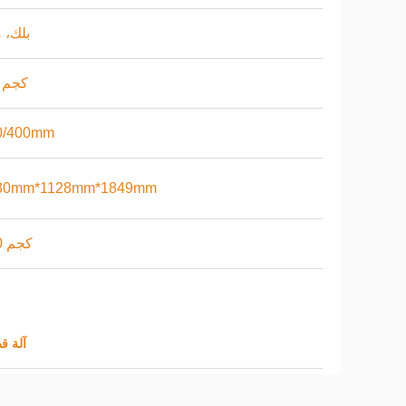
بلك، 
0.5 كجم
0/400mm
30mm*1128mm*1849mm
450 كجم
آلة ق