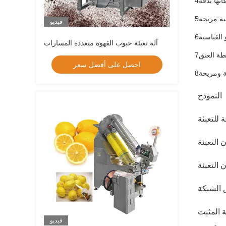
4مزيج من إثنين من أدوات تحديد المواقع ومفاتيح القرب يجعل شبكة الدفع في مكانها بدقة

5اعتمدي أداء موثوق به، عملية مريحة LS عاكس، شنايدر PLC والتحكم الكهربائي الشاشة اللمسية.

فيديو
6حجم الحزمة هو القياسية.

آلة تعبئة حبوب القهوة متعددة المسارات
7من السهل و السريع تغيير ربطة العنق

احصل على أفضل سعر
النموذج
ة للتعبئة
 التعبئة
 التعبئة
الشبكة
 المثبت
فيديو