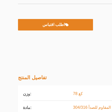
اطلب اقتباس
تفاصيل المنتج
78 كغ
وزن:
لمقاوم للصدأ 304/316
مادة: