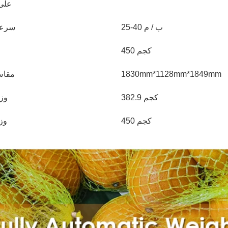
على 
25-40 ب / م
سرعة 
450 كجم
1830mm*1128mm*1849mm
مقاس
382.9 كجم
وزن
450 كجم
وز