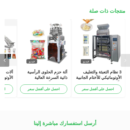
منتجات ذات صلة
فيديو
فيديو
3 نظام التعبئة والتغليف
آلة حزم الحلوى الرأسية
آلات تعب
الأوتوماتيكي للأختام الجانبية
ذاتية السرعة العالية
الأوتومات
، آلة تعبئة الخردل السائل
120BPM آلة الوزن والحزم
بالشامبو والمايونيز
الذكية
احصل على أفضل سعر
احصل على أفضل سعر
احص
أرسل استفسارك مباشرة إلينا