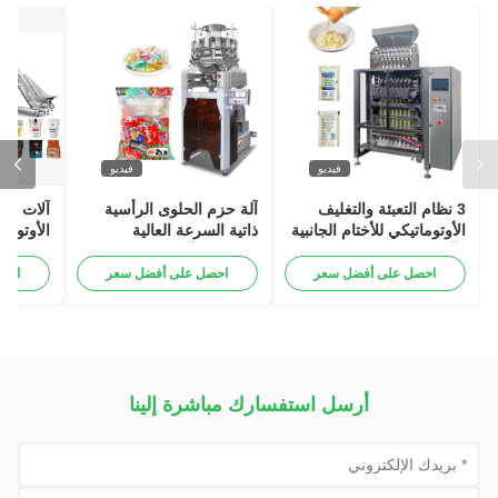
فيديو
فيديو
3 نظام التعبئة والتغليف
آلة حزم الحلوى الرأسية
آلات تعب
الأوتوماتيكي للأختام الجانبية
ذاتية السرعة العالية
الأوتومات
، آلة تعبئة الخردل السائل
120BPM آلة الوزن والحزم
بالشامبو والمايونيز
الذكية
احصل على أفضل سعر
احصل على أفضل سعر
احص
أرسل استفسارك مباشرة إلينا