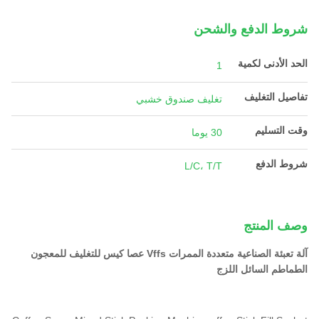
شروط الدفع والشحن
الحد الأدنى لكمية
1
تفاصيل التغليف
تغليف صندوق خشبي
وقت التسليم
30 يوما
شروط الدفع
L/C، T/T
وصف المنتج
آلة تعبئة الصناعية متعددة الممرات Vffs عصا كيس للتغليف للمعجون
الطماطم السائل اللزج