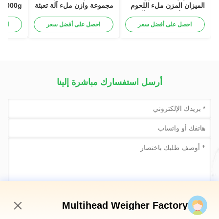
الميزان المزن ملء اللحوم
مجموعة وازن ملء آلة تعبئة
1000g عمودية
الطيور الأجنحة حزمة آلة
اللحوم لزجة الغذاء
احصل على أفضل سعر
احصل على أفضل سعر
احص
أرسل استفسارك مباشرة إلينا
أرسلي الآن
Multihead Weigher Factory