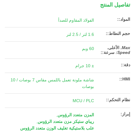
تفاصيل المنتج
المواد::
الفولاذ المقاوم للصدأ
حجم النطاط::
1.6 لتر / 2.5 لتر
Max.
الأعلى.
60 وبم
Speed:
سرعة:
:
دقة::
± 10 جرام
HMI::
شاشة ملونة تعمل باللمس مقاس 7 بوصات / 10
بوصات
نظام التحكم::
MCU / PLC
إبراز:
المزن متعدد الرؤوس
,
ريباي ستيكز مزن متعدد الرؤوس
,
علب بلاستيكية تغليف الوزن متعدد الرؤوس