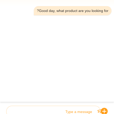
2:45 AM
Good day, what product are you looking for?
الهاتف：0086-18923335619
البريد الإلكتروني：sales@toupack.com
عنّا
ملف الشركة
جولة في المصنع
مراقبة الجودة
خريطة الموقع
سياسة الخصوصية
الصين جودة جيدة ميزان متعدد الرؤوس المورد. حقوق الطبع والنشر
© 2020-2026 GUANGDONG TOUPACK INTELLIGENT EQUIPMENT CO.,