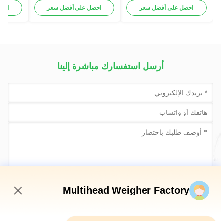
الرؤوس
المسمار PLC متعدد
حزمة ح
احصل على أفضل سعر
احصل على أفضل سعر
احص
الرؤوس
حزمة
أرسل استفسارك مباشرة إلينا
أرسلي الآن
Multihead Weigher Factory
4:44 PM