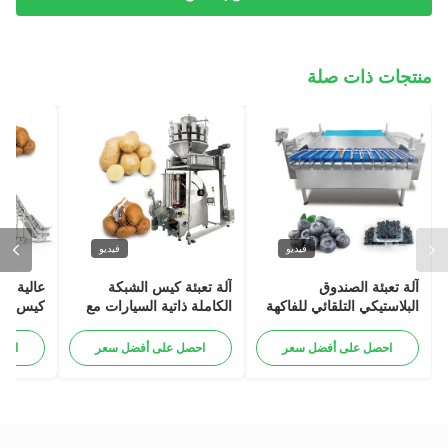
منتجات ذات صلة
فيديو
فيديو
آلة تعبئة الصندوق
آلة تعبئة كيس الشبكة
عالية ال
البلاستيكي التلقائي للفاكهة
الكاملة ذاتية السيارات مع
كيس الش
العاطفية الكومكوات الشتوية
وظيفة مشبك للبطاطا البصل
حزمة آل
الثوم البرتقالي الخضروات
البصل ا
احصل على أفضل سعر
احصل على أفضل سعر
احص
كيس حزم
عملات م
حزمة آل