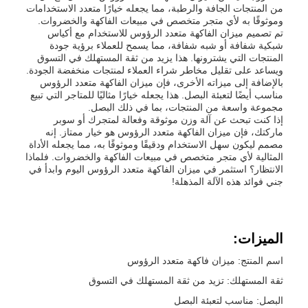
من المنتجات الجافة والرطبة، مما يجعله خيارًا متعدد الاستخدامات
وموثوقًا به لأي متجر متخصص في مبيعات الفاكهة والخضروات.
تم تصميم ميزان الفاكهة متعدد الرؤوس للاستخدام مع أكياس
شبكية شفافة أو شبه شفافة، مما يسمح للعملاء برؤية جودة
المنتجات التي يشترونها. هذا يزيد من ثقة المستهلك في التسوق
ويساعد على تقليل مخاطر شراء العملاء لمنتجات منخفضة الجودة.
بالإضافة إلى ميزاته الأخرى، فإن ميزان الفاكهة متعدد الرؤوس
مناسب أيضًا لتعبئة البصل. هذا يجعله خيارًا مثاليًا للمتاجر التي تبيع
مجموعة واسعة من المنتجات، بما في ذلك البصل.
إذا كنت تبحث عن آلة وزن موثوقة وفعالة لمتجرك أو سوبر
ماركتك، فإن ميزان الفاكهة متعدد الرؤوس هو خيار ممتاز. إنه
مصمم ليكون سهل الاستخدام ودقيقًا وموثوقًا به، مما يجعله الأداة
المثالية لأي متجر متخصص في مبيعات الفاكهة والخضروات. فلماذا
الانتظار؟ استثمر في ميزان الفاكهة متعدد الرؤوس اليوم وابدأ في
جني فوائد هذه الآلة المذهلة!
الميزات:
اسم المنتج: ميزان فاكهة متعدد الرؤوس
ثقة المستهلك: تزيد من ثقة المستهلك في التسوق
البصل: مناسب لتعبئة البصل