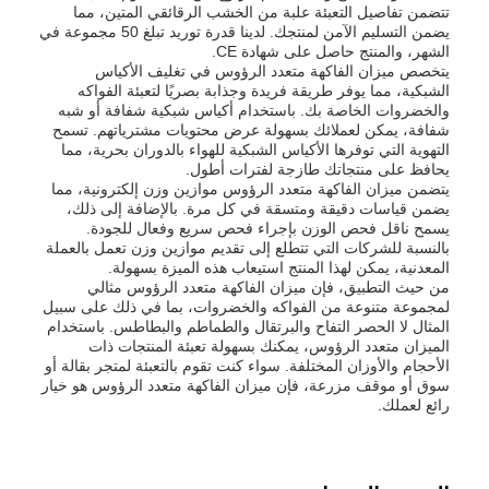
تتضمن تفاصيل التعبئة علبة من الخشب الرقائقي المتين، مما
يضمن التسليم الآمن لمنتجك. لدينا قدرة توريد تبلغ 50 مجموعة في
الشهر، والمنتج حاصل على شهادة CE.
يتخصص ميزان الفاكهة متعدد الرؤوس في تغليف الأكياس
الشبكية، مما يوفر طريقة فريدة وجذابة بصريًا لتعبئة الفواكه
والخضروات الخاصة بك. باستخدام أكياس شبكية شفافة أو شبه
شفافة، يمكن لعملائك بسهولة عرض محتويات مشترياتهم. تسمح
التهوية التي توفرها الأكياس الشبكية للهواء بالدوران بحرية، مما
يحافظ على منتجاتك طازجة لفترات أطول.
يتضمن ميزان الفاكهة متعدد الرؤوس موازين وزن إلكترونية، مما
يضمن قياسات دقيقة ومتسقة في كل مرة. بالإضافة إلى ذلك،
يسمح ناقل فحص الوزن بإجراء فحص سريع وفعال للجودة.
بالنسبة للشركات التي تتطلع إلى تقديم موازين وزن تعمل بالعملة
المعدنية، يمكن لهذا المنتج استيعاب هذه الميزة بسهولة.
من حيث التطبيق، فإن ميزان الفاكهة متعدد الرؤوس مثالي
لمجموعة متنوعة من الفواكه والخضروات، بما في ذلك على سبيل
المثال لا الحصر التفاح والبرتقال والطماطم والبطاطس. باستخدام
الميزان متعدد الرؤوس، يمكنك بسهولة تعبئة المنتجات ذات
الأحجام والأوزان المختلفة. سواء كنت تقوم بالتعبئة لمتجر بقالة أو
سوق أو موقف مزرعة، فإن ميزان الفاكهة متعدد الرؤوس هو خيار
رائع لعملك.