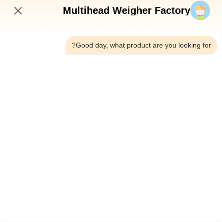
أرسلي الآن
Multihead Weigher Factory
6:02 PM
Good day, what product are you looking for?
الهاتف：0086-18923335619
البريد الإلكتروني：sales@toupack.com
عنّا
ملف الشركة
جولة في المصنع
مراقبة الجودة
خريطة الموقع