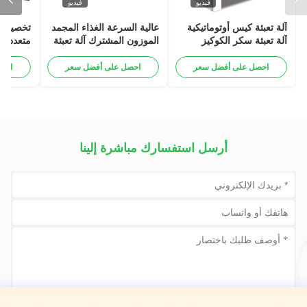
فيديو
فيديو
آلة تعبئة كيس أوتوماتيكية
عالية السرعة الغذاء المجمد
تخصيص 
آلة تعبئة سكر الكوكيز
الموزون المشترك آلة تعبئة
متعددة 
المطاطية مع المزن متعدد
اللحوم المخطط لها لوحة
آلة حزم
الرؤوس
المسمار PLC متعدد
حزمة ح
احصل على أفضل سعر
احصل على أفضل سعر
احص
الرؤوس
حزمة
أرسل استفسارك مباشرة إلينا