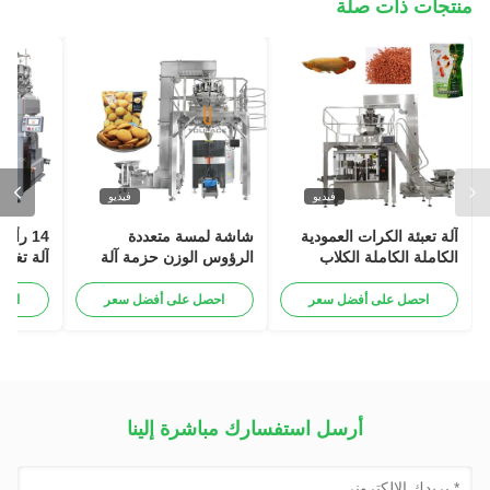
منتجات ذات صلة
فيديو
فيديو
آلة تعبئة الكرات العمودية
شاشة لمسة متعددة
14 رأ
الكاملة الكاملة الكلاب
الرؤوس الوزن حزمة آلة
آلة تغلي
القطط الغذاء التعبئة السمك
لبيض البسكويت الكوكي
er 4kw
السلاحف طعام الحيوانات
كيس الوقوف
احصل على أفضل سعر
احصل على أفضل سعر
احص
أرسل استفسارك مباشرة إلينا