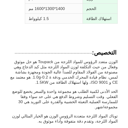
الحجم
1400*1300*1600 مم
استهلاك الطاقة
1.5 كيلوواط
التخصيص:
الوزن متعدد الرؤوس للمواد اللزجة من Toupack هو حل موثوق
وفعال من حيث التكلفة لوزن المواد اللزجة مثل كبد الدجاج.وهي
مصنوعة من الفولاذ المقاوم للصدأ عالية الجودة ومجهزة بشاشة
لمس، نظام قيادة المحرك الخدمي ودقة ± 0.2-1.0g. هو معتمد مع
CE و ISO 9001، ولها استهلاك الطاقة من 1.5KW.
الحد الأدنى لكمية الطلب هو مجموعة واحدة والسعر يخضع للوضع
الفعلي. وقت التسليم وشروط الدفع هي على حد سواء وفقا
للممارسة العملية.التعبئة الخشبية والقدرة على التوريد هي 30
مجموعة/شهر.
توباك المواد اللزجة متعددة الرؤوس الوزن هو الخيار المثالي لوزن
المواد اللزجة، وتقدم دقة متفوقة وأداء موثوق به.