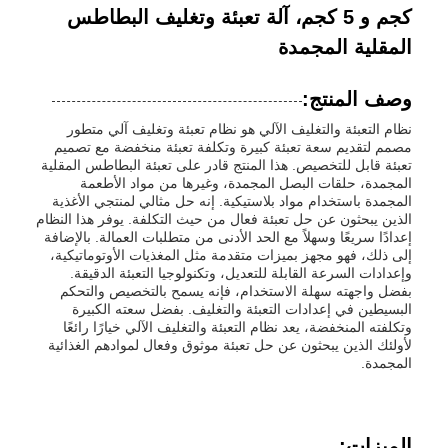
كجم و 5 كجم، آلة تعبئة وتغليف البطاطس
المقلية المجمدة
وصف المنتج:
نظام التعبئة والتغليف الآلي هو نظام تعبئة وتغليف آلي متطور
مصمم لتقديم سعة تعبئة كبيرة وتكلفة تعبئة منخفضة مع تصميم
تعبئة قابل للتخصيص. هذا المنتج قادر على تعبئة البطاطس المقلية
المجمدة، حلقات البصل المجمدة، وغيرها من مواد الأطعمة
المجمدة باستخدام مواد بلاستيكية. إنه حل مثالي لمنتجي الأغذية
الذين يبحثون عن حل تعبئة فعال من حيث التكلفة. يوفر هذا النظام
إعدادًا سريعًا وسهلاً مع الحد الأدنى من متطلبات العمالة. بالإضافة
إلى ذلك، فهو مجهز بميزات متقدمة مثل المغذيات الأوتوماتيكية،
وإعدادات السرعة القابلة للتعديل، وتكنولوجيا التعبئة الدقيقة.
بفضل واجهته سهلة الاستخدام، فإنه يسمح بالتخصيص والتحكم
البسيطين في إعدادات التعبئة والتغليف. بفضل سعته الكبيرة
وتكلفته المنخفضة، يعد نظام التعبئة والتغليف الآلي خيارًا رائعًا
لأولئك الذين يبحثون عن حل تعبئة موثوق وفعال لموادهم الغذائية
المجمدة.
الميزات: