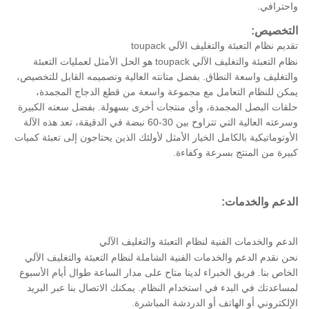
واحترافي.
التخصيص:
تقديم نظام التعبئة والتغليف الآلي toupack
نظام التعبئة والتغليف الآلي toupack هو الحل الأمثل لعمليات التعبئة
والتغليف واسعة النطاق. بفضل متانته العالية وتصميمه القابل للتخصيص،
يمكن للنظام التعامل مع مجموعة واسعة من قطع الدجاج المجمدة،
حلقات البصل المجمدة، وأي منتجات أخرى بسهولة. بفضل سعته الكبيرة
وسرعته العالية التي تتراوح بين 30-60 نبضة في الدقيقة، تعد هذه الآلة
الأوتوماتيكية بالكامل الخيار الأمثل لأولئك الذين يحتاجون إلى تعبئة كميات
كبيرة من المنتج بسرعة وكفاءة.
الدعم والخدمات:
الدعم والخدمات الفنية لنظام التعبئة والتغليف الآلي
نحن نقدم الدعم والخدمات الفنية الشاملة لنظام التعبئة والتغليف الآلي
الخاص بنا. فريق الخبراء لدينا متاح على مدار الساعة طوال أيام الأسبوع
لمساعدتك في البدء في استخدام النظام. يمكنك الاتصال بنا عبر البريد
الإلكتروني أو الهاتف أو الدردشة المباشرة.