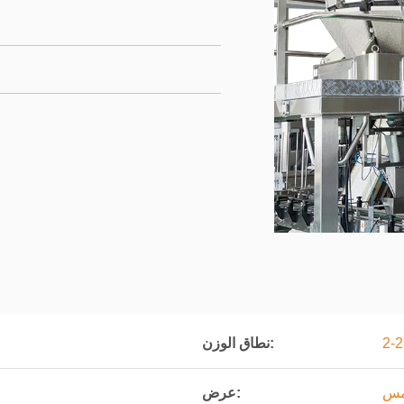
نطاق الوزن:
مس
عرض: