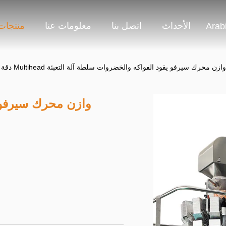
الأحداث
اتصل بنا
معلومات عنا
منتجات
Arab
دقة التلقائي Multihead وازن محرك سيرفو يقود الفواكه والخضروات سلطة آلة التعبئة