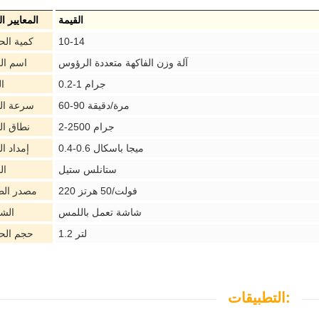
القيمة
المعايير ال
10-14
كمية الح
آلة وزن الفاكهة متعددة الرؤوس
اسم الم
0.2-1 جرام
ا
60-90 مرة/دقيقة
سرعة ال
2-2500 جرام
نطاق ال
0.4-0.6 ميجا باسكال
إمداد ال
ستانلس ستيل
ال
220 فولت/50 هرتز
مصدر الط
شاشة تعمل باللمس
الش
1.2 لتر
حجم الحا
التطبيقات: