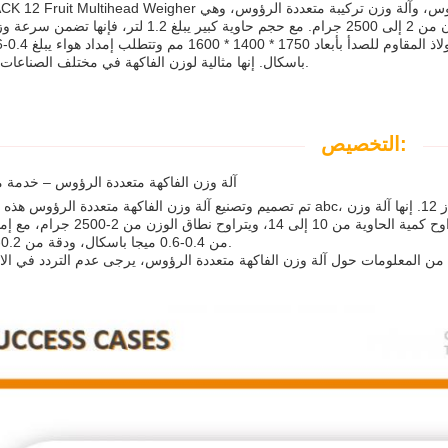
TOUPACK 12 Fruit Multihead Weigher هي آلة وزن رأس واحد، وآلة وزن مسحوق متعددة الرؤوس، وآلة وزن ترك
مصممة لوزن الفاكهة والأشياء الصغيرة الأخرى بنطاق وزن من 2 إلى 2500 جرام. مع حجم حاوية كبير يبلغ 1.2 
باسكال. إنها مثالية لوزن الفاكهة في مختلف الصناعات الغذائية.
التخصيص:
آلة وزن الفاكهة متعددة الرؤوس – خدمة
تم تصميم وتصنيع آلة وزن الفاكهة متعددة الرؤوس هذه بواسطة abc، مما يوفر آلة وزن متعددة الرؤوس خطية برقم الطراز 
رأس واحد عالية الأداء، مع مكان المنشأ من الصين. تتراوح كمية الحاوية من 10 إلى 14،
من 0.4-0.6 ميجا باسكال، ودقة من 0.2-1 جرام.