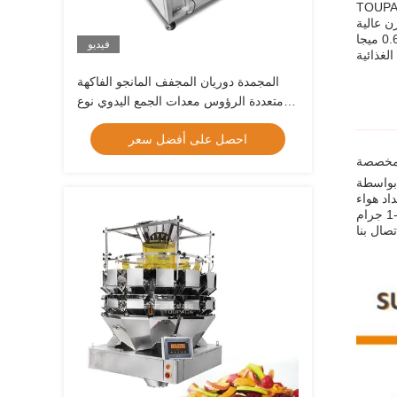
يبة متعددة الرؤوس، وهي
لتر، فإنها تضمن سرعة وزن عالية
تصل إلى 60-90 مرة في الدقيقة. وهي مصنوعة من الفولاذ المقاوم للصدأ بأبعاد 1750 * 1400 * 1600 مم وتتطلب إمداد هواء يبلغ 0.4-0.6 ميجا
فيديو
المجمدة دوريان المجفف المانجو الفاكهة
متعددة الرؤوس معدات الجمع اليدوي نوع
الحزام
احصل على أفضل سعر
 مخصصة
12. إنها آلة وزن
 ويتراوح نطاق الوزن من 2-2500 جرام، مع إمداد هواء