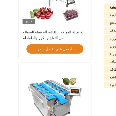
فنية
اوية
فيديو
نتج
لدقة
آلة تعبئة الفواكه التلقائية آلة تعبئة الصفائح
من التفاح والكرز والطماطم
وزن
وزن
احصل على أفضل سعر
هواء
مادة
اقة
اشة
وية