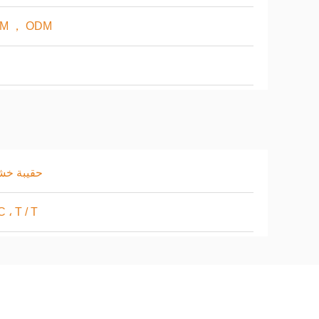
M ， ODM
حقيبة خش
C ، T / T