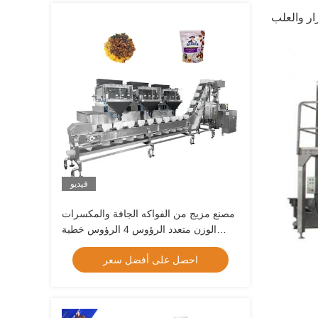
ار والعلب
فيديو
مصنع مزيج من الفواكه الجافة والمكسرات
الوزن متعدد الرؤوس 4 الرؤوس خطية
الوزن Vffs حزمة آلة حقيبة سحب حزمة
احصل على أفضل سعر