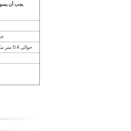
±2 
حوالي 0.4 متر مكعب/دقيقة 0.6-0.8 ميجا باسكال (يوفرها المستخدم)