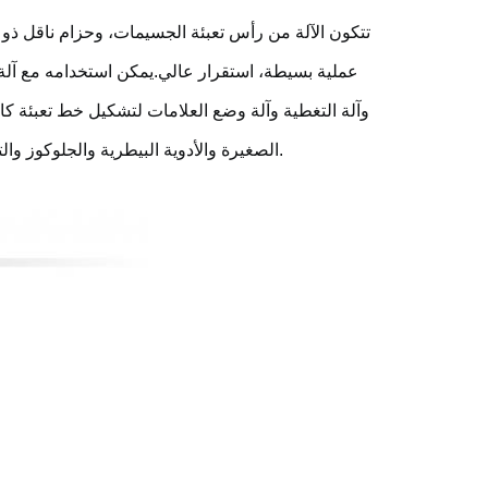
تتكون الآلة من رأس تعبئة الجسيمات، وحزام ناقل ذو 
محرك سيرفو (أو متدرج) وشاشة لمس PLC، عملية بسيطة، استقرار عالي.
يمكن استخدامه مع آل
وآلة التغطية وآلة وضع العلامات لتشكيل خط تعبئة كا
الصغيرة والأدوية البيطرية والجلوكوز والتوابل والمشروبات الصلبة والحبر ومسحوق التلك والمبيدات الحشرية وما إلى ذلك.