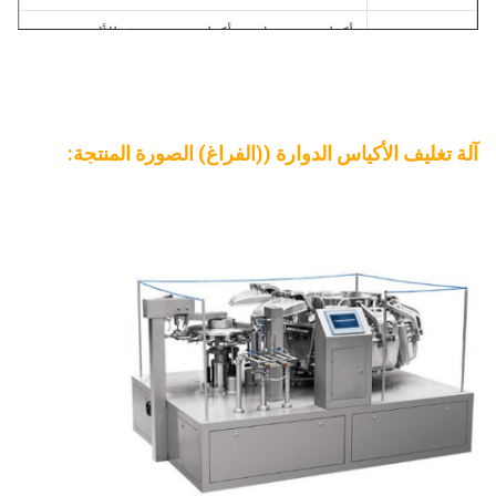
أكياس مسطحة، أكياس من ورق الألومنيوم،
نوع الحقيبة
أكياس مسطحة مركبة
سرعة
20-55 ب/م
التعبئة
آلة تغليف الأكياس الدوارة ((الفراغ) الصورة المنتجة:
إمدادات
3 مراحل 380 فولت AC ± 10% 50Hz
المسحوق
استخدم
2.0كيلوواط/وحدة
القوة
استهلاك
5-8kg f/cm3 ، استهلاك الهواء:0.4m3/min
الهواء
ضوضاء
في غضون 80 ديسيبل (في غضون 1 متر)