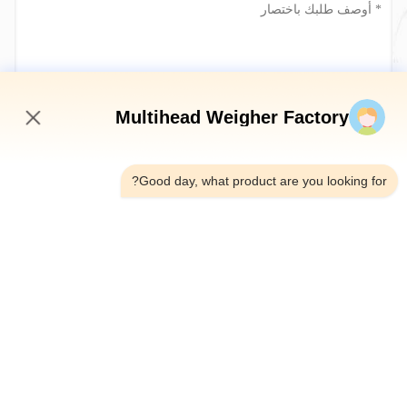
أرسلي الآن
Multihead Weigher Factory
6:47 PM
Good day, what product are you looking for?
الهاتف：0086-18923335619
البريد الإلكتروني：sales@toupack.com
عنّا
ملف الشركة