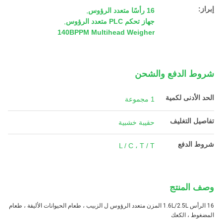
إبراز:
16 رأسًا متعدد الرؤوس
,
جهاز تحكم PLC متعدد الرؤوس
,
140BPPM Multihead Weigher
شروط الدفع والشحن
الحد الأدنى لكمية
1 مجموعة
تفاصيل التغليف
حقيبة خشبية
شروط الدفع
L / C ، T / T
وصف المنتج
16 الرأس 1.6L/2.5L المزن متعدد الرؤوس ل الزبيب ، طعام الحيوانات الأليفة ، طعام
المضغوط ، الكعك