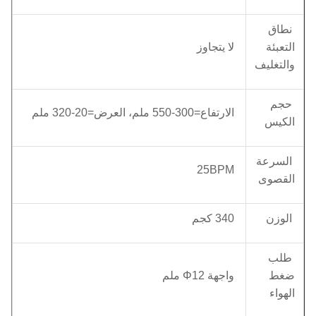
نطاق
التعبئة
لا يتجاوز
والتغليف
حجم
الارتفاع=300-550 ملم، العرض=20-320 ملم
الكيس
السرعة
25BPM
القصوى
الوزن
340 كجم
طلب
ضغط
واجهة Φ12 ملم
الهواء