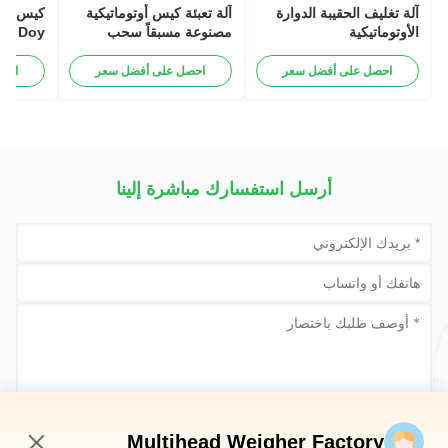
آلة تغليف الحقيبة الدوارة
آلة تعبئة كيس أوتوماتيكية
كيس الأ
الأوتوماتيكية
مصنوعة مسبقاً سحب
Doy
الزمام الكيس القائم
الوزن ا
الحبيبات السكر الملح الأرز
احصل على أفضل سعر
احصل على أفضل سعر
احص
الحبوب آلة تعبئة
الوظائف
أرسل استفسارك مباشرة إلينا
أرسلي الآن
Multihead Weigher Factory