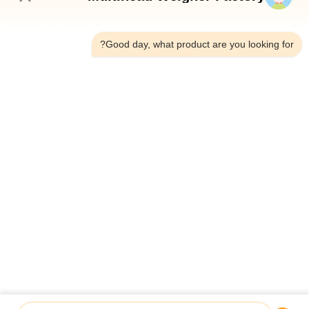
7:03 PM
Good day, what product are you looking for?
الهاتف：0086-18923335619
البريد الإلكتروني：sales@toupack.com
عنّا
ملف الشركة
جولة في المصنع
مراقبة الجودة
خريطة الموقع
سياسة الخصوصية
الصين جودة جيدة ميزان متعدد الرؤوس المورد. حقوق الطبع والنشر