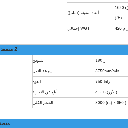
1620 (
أبعاد التعبئة ((ملم))
((H)
غرام
إجمالي WGT
مصعد ذو شكل Z
ز-180
النموذج
3750mm/min
سرعة النقل
750 واط
القوة
4T/H ((الأرز)
أبلغ عن الإجراء
3000 ((L) × 650 
الحجم الكلي
منصة 