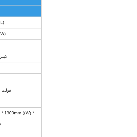
L)
(W)
10-60 
220 فولت / 50 هر
 * 1300mm ((W) *
)