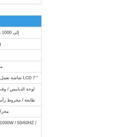
10 إلى 1000 غرام
g
1600
شاشة تعمل باللمس LCD 7 "
لوحة الدبابيس / وقت
طابعة / مخروط رأس 
محرك
 1000W / 50/60HZ /