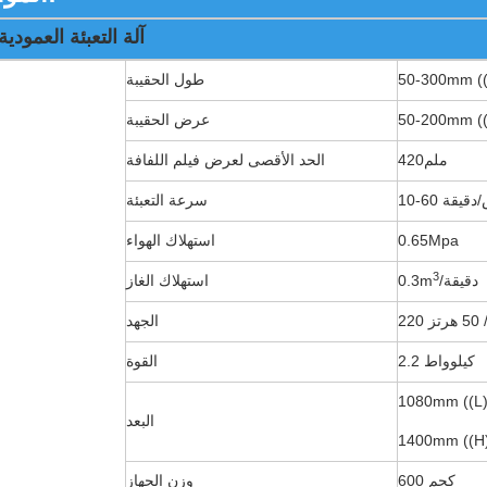
TY-420 آلة التعبئة العمودية
50-300mm ((
طول الحقيبة
50-200mm (
عرض الحقيبة
420ملم
الحد الأقصى لعرض فيلم اللفافة
كيس/دقيقة
سرعة التعبئة
0.65Mpa
استهلاك الهواء
3
/دقيقة
0.3m
استهلاك الغاز
تز
الجهد
2.2 كيلوواط
القوة
1080mm ((L)
البعد
1400mm ((H
600 كجم
وزن الجهاز