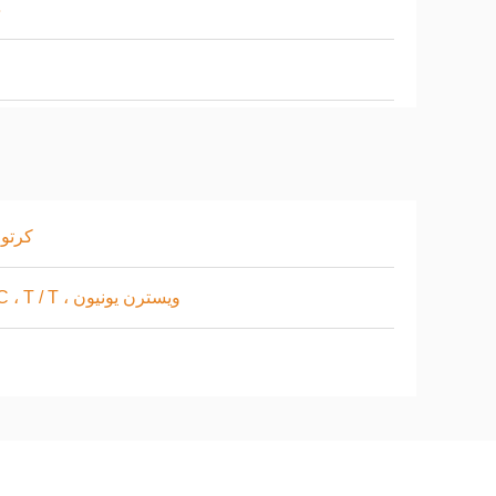
ذ
4 كرتو
L / C ، T / T ، ويسترن يونيون