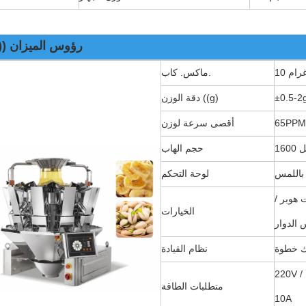
10 رؤوس الميزان (
ماكس. كاب.
±0.5-2
دقة الوزن ((g)
65PPM
أقصى سرعة لوزن
 مل
حجم الهاب
لوحة التحكم
 هوبر /
الخيارات
الدوار
 خطوة
نظام القيادة
220V /
متطلبات الطاقة
10A