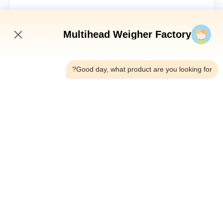
أرسلي الآن
Multihead Weigher Factory
7:34 PM
Good day, what product are you looking for?
الهاتف：0086-18923335619
البريد الإلكتروني：sales@toupack.com
عنّا
ملف الشركة
جولة في المصنع
مراقبة الجودة
خريطة الموقع