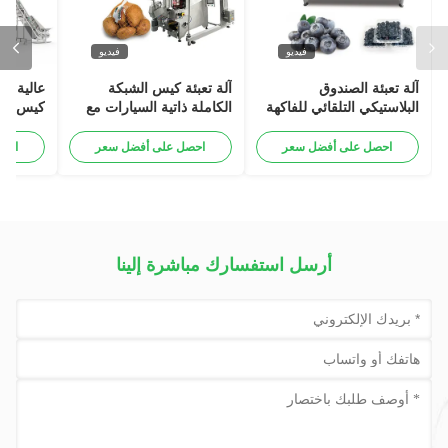
فيديو
فيديو
آلة تعبئة الصندوق
آلة تعبئة كيس الشبكة
عالية ال
البلاستيكي التلقائي للفاكهة
الكاملة ذاتية السيارات مع
كيس الش
العاطفية الكومكوات الشتوية
وظيفة مشبك للبطاطا البصل
حزمة آل
الثوم البرتقالي الخضروات
البصل ا
احصل على أفضل سعر
احصل على أفضل سعر
احص
كيس حزم
عملات م
حزمة آل
أرسل استفسارك مباشرة إلينا