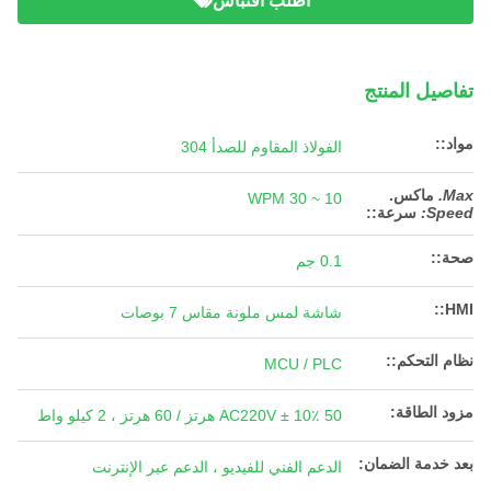
اطلب اقتباس
تفاصيل المنتج
مواد::
الفولاذ المقاوم للصدأ 304
Max.
ماكس.
10 ~ 30 WPM
Speed:
سرعة:
:
صحة::
0.1 جم
HMI::
شاشة لمس ملونة مقاس 7 بوصات
نظام التحكم::
MCU / PLC
مزود الطاقة:
AC220V ± 10٪ 50 هرتز / 60 هرتز ، 2 كيلو واط
بعد خدمة الضمان:
الدعم الفني للفيديو ، الدعم عبر الإنترنت