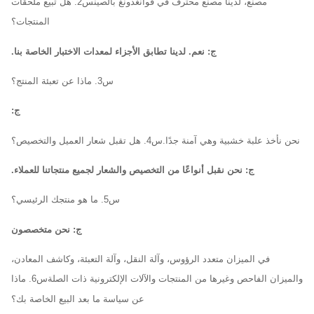
مصنع، لدينا مصنع محترف في قوانغدونغ بالصين
س2. هل تبيع ملحقات
المنتجات؟
ج: نعم. لدينا تطابق الأجزاء لمعدات الاختبار الخاصة بنا.
س3. ماذا عن تعبئة المنتج؟
ج:
نحن نأخذ علبة خشبية وهي آمنة جدًا.
س4. هل تقبل شعار العميل والتخصيص؟
ج: نحن نقبل أنواعًا من التخصيص والشعار لجميع منتجاتنا للعملاء.
س5. ما هو منتجك الرئيسي؟
ج: نحن متخصصون
في الميزان متعدد الرؤوس، وآلة النقل، وآلة التعبئة، وكاشف المعادن،
والميزان الفاحص وغيرها من المنتجات والآلات الإلكترونية ذات الصلة
س6. ماذا
عن سياسة ما بعد البيع الخاصة بك؟