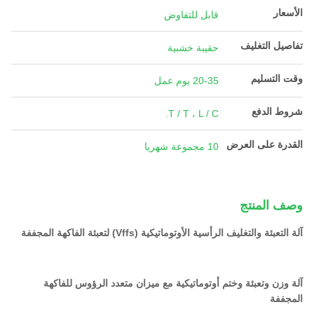
الأسعار
قابل للتفاوض
تفاصيل التغليف
حقيبة خشبية
وقت التسليم
20-35 يوم عمل
شروط الدفع
T / T ، L / C.
القدرة على العرض
10 مجموعة شهريا
وصف المنتج
آلة التعبئة والتغليف الرأسية الأوتوماتيكية (Vffs) لتعبئة الفاكهة المجففة
آلة وزن وتعبئة وختم أوتوماتيكية مع ميزان متعدد الرؤوس للفاكهة
المجففة