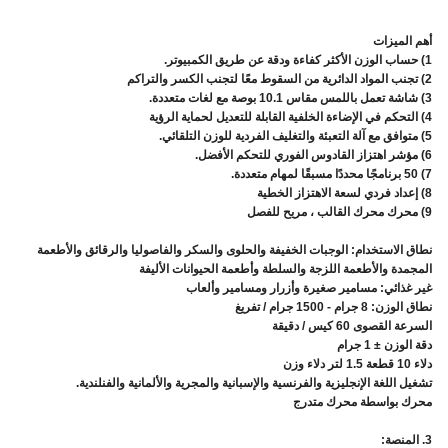
أهم الميزات
1) حساب الوزن الأكثر كفاءة ودقة عن طريق الكمبيوتر.
2) تجنب المواد الدائرية من السقوط معًا لتجنب الكسر والتراكم
3) شاشة تعمل باللمس مقاس 10.1 بوصة مع لغات متعددة.
4) التحكم في الإضاءة الخلفية القابلة للتعديل لحماية الرؤية
5) متوافق مع آلة التعبئة والتغليف الفردية للوزن التلقائي.
6) مؤشر اهتزاز القادوس الفوري للتحكم الأفضل.
7) 50 برنامجًا محددًا مسبقًا لمهام متعددة.
8) إعداد فردي لسعة الاهتزاز الخطية
9) محرك محرك القالب ، مريح للفصل
نطاق الاستخدام: الوجبات الخفيفة والحلوى والسكر والفاصوليا والرقائق والأطعمة
المجمدة والأطعمة اللزجة والسلطة وأطعمة الحيوانات الأليفة
غير غذائي: مسامير صغيرة وأزرار ومسامير وألعاب
نطاق الوزن: 8 جرام - 1500 جرام / تفريغ
السرعة القصوى 60 كيس / دقيقة
دقة الوزن ± 1 جرام
دلاء 10 قطعة 1.5 لتر دلاء وزن
تشغيل اللغة الإنجليزية والفرنسية والإسبانية والمجرية والألمانية والفنلندية.
محرك بواسطة محرك متدرج
3. المنصة: