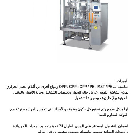
الميزات:
مناسب لـ: OPP / CPP ، CPP / PE ، MST / PE وأنواع أخرى من أفلام الختم الحراري
يمكن لشاشة اللمس عرض حالة الجهاز وتعليمات التشغيل وحالة الانهيار باللغتين
الصينية والإنجليزية ، وسهولة التشغيل
لها هيكل مدمج وتم تصنيع كل مكون بعناية ، والأجزاء التي تلامس المواد مصنوعة من
الفولاذ المقاوم للصدأ
لضمان التشغيل المستقر على المدى الطويل للآلة ، يتم تصنيع المعدات الكهربائية
والمعدات الهوائية جميعها بواسطة مصنعين مشهورين في العالم