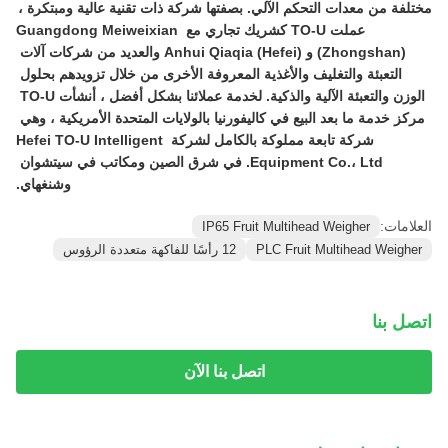
مختلفة من معدات التحكم الآلي. بصفتها شركة ذات تقنية عالية ومبتكرة ، 
عملت TO-U كشريك تجاري مع Guangdong Meiweixian 
(Zhongshan) و Anhui Qiaqia (Hefei) والعديد من شركات آلات 
التعبئة والتغليف والأغذية المعروفة الأخرى من خلال تزويدهم بحلول 
الوزن والتعبئة الآلية والذكية. لخدمة عملائنا بشكل أفضل ، أنشأت TO-U 
مركز خدمة ما بعد البيع في كاليفورنيا بالولايات المتحدة الأمريكية ، وهي 
شركة تابعة مملوكة بالكامل لشركة Hefei TO-U Intelligent 
Equipment Co.، Ltd. في شرق الصين ومكاتب في سيتشوان 
وشنغهاي.
العلامات:
IP65 Fruit Multihead Weigher
PLC Fruit Multihead Weigher
12 رأسًا للفاكهة متعددة الرؤوس
اتصل بنا
اتصل بنا الآن