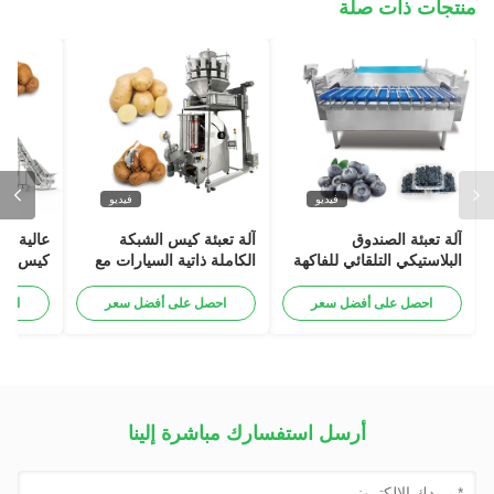
منتجات ذات صلة
فيديو
فيديو
آلة تعبئة الصندوق
آلة تعبئة كيس الشبكة
عالية ال
البلاستيكي التلقائي للفاكهة
الكاملة ذاتية السيارات مع
كيس الش
العاطفية الكومكوات الشتوية
وظيفة مشبك للبطاطا البصل
حزمة آل
الثوم البرتقالي الخضروات
البصل ا
احصل على أفضل سعر
احصل على أفضل سعر
احص
كيس حزم
عملات م
حزمة آل
أرسل استفسارك مباشرة إلينا