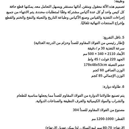
وظيفة:
تصميم هذه الآلة معقول ومتقن. أدائها مستقر ويسهل التعامل معه. يمكنها قطع حافة
كل كيس واحد أو كل عدة أكياس مشتركة وفقًا لمتطلبات محددة. يتم الانتهاء من جميع
إجراءات التغذية والقياس وصنع الأكياس وطباعة التاريخ والتعبئة والنفخ والختم والقطع
وإخراج المنتجات النهائية تلقائيًا.
5. ناقل التفريغ:
(إطار رئيسي من الفولاذ المقاوم للصدأ وحزام من الدرجة الغذائية)
سرعة التغذية 30 م / دقيقة
الأبعاد 2110 × 340 × 500 مم
الجهد 220 فولت / 45 واط
حجم التعبئة 179x48x53cm
الوزن الصافي 60 كجم
الوزن الإجمالي 85 كجم
6. طاولة دوارة:
يتم تصنيع طاولاتنا الدوارة من الفولاذ المقاوم للصدأ مما يجعلها مناسبة للطعام
والشراب والمواد الكيميائية والغرف النظيفة والصناعات الدوائية.
مصنوع من الفولاذ المقاوم للصدأ 304
القطر: 1000-1200 مم
الارتفاع: 70-80 سم (مع الساق ، لذا يمكن تعديل الارتفاع)