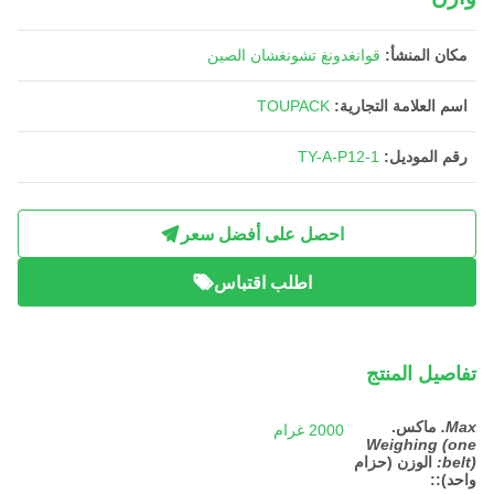
مكان المنشأ:
قوانغدونغ تشونغشان الصين
اسم العلامة التجارية:
TOUPACK
رقم الموديل:
TY-A-P12-1
احصل على أفضل سعر
اطلب اقتباس
تفاصيل المنتج
Max.
ماكس.
2000 غرام
Weighing (one
belt):
الوزن (حزام
واحد):
: