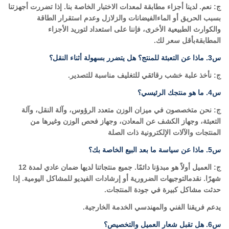
ج: نعم. لدينا أجزاء مطابقة لمعدات الاختبار الخاصة بنا. إذا تضررت أجهزتنا
بسبب الحريق أو الماء
الفيضانات والزلازل وعدم استقرار الطاقة
والكوارث الطبيعية الأخرى، فإننا على استعداد لتوريد الأجزاء
المطابقة
بأقل سعر لك.
س3. ماذا عن التعبئة للمنتج؟ هل يتضرر بسهولة أثناء النقل؟
ج: نأخذ علبة خشب رقائقي للتغليف مناسبة للتصدير.
س4. ما هو منتجك الرئيسي؟
ج: نحن متخصصون في ميزان الوزن متعدد الرؤوس، وآلة النقل، وآلة
التعبئة، وجهاز الكشف عن المعادن، وجهاز فحص الوزن وغيرها من
المنتجات والآلات الإلكترونية ذات الصلة
س5. ماذا عن سياسة ما بعد البيع الخاصة بك؟
ج: العميل أولاً هو مبدؤنا دائمًا. جميع منتجاتنا لديها ضمان عادي لمدة 12
شهرًا. نقدم
التوجيهات الضرورية أو إرشادات الفيديو للمشاكل اليومية. إذا
حدثت مشاكل كبيرة في جودة المنتجات.
يدعم فريقنا الفني والمهندسي الخدمة الخارجية.
س6. هل تقبل شعار العميل والتخصيص؟