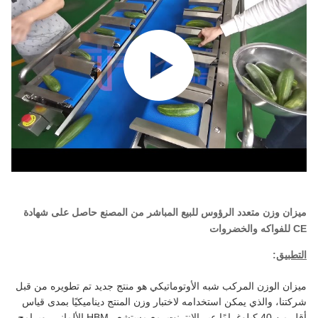
ميزان وزن متعدد الرؤوس للبيع المباشر من المصنع حاصل على شهادة
CE للفواكه والخضروات
التطبيق
:
ميزان الوزن المركب شبه الأوتوماتيكي هو منتج جديد تم تطويره من قبل
شركتنا، والذي يمكن استخدامه لاختبار وزن المنتج ديناميكيًا بمدى قياس
أقل من 40 كيلوغرامًا عبر الإنترنت. مع مستشعر HBM الألماني، وبرامج