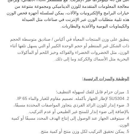
معالجة المعلومات المتقدمة للوزن الديناميكي ومجموعة متنوعة من
خيارات البرامج والإلكترونيات والآلات، يمكن لسلسلة أجهزة فحص الوزن
هذه تلبية متطلبات الوزن عبر الإنترنت في صناعات مثل الصيدلة
والكيماويات اليومية والأغذية والبطاريات.
ينطبق على وزن المنتجات المعبأة في أكياس / صناديق متوسطة الحجم
ذات الشكل غير المنتظم أو حجم الوحدة الكبير أو التي يسهل تلفها أثناء
الوزن، مثل الخضروات الخضراء والفواكه وخبز اللحم أو المأكولات
البحرية مثل الأسماك والكركند وما إلى ذلك.
الوظيفة والميزات الرئيسية
:
1. ميزان حزام قابل للفك لسهولة التنظيف؛
2. SUS304 لإطار الجهاز بأكمله. تصميم مقاوم للغبار والماء IP 65.
3. ضوء إنذار للوزن الزائد الفردي يتجاوز المواصفات المحددة مسبقًا،
بالإضافة إلى ضوء إنذار للمنتج غير الطبيعي أو عدم التركيب.
4. سيتوقف الجهاز عند الوصول إلى إنتاج الهدف المحدد مسبقًا أو كمية
الوزن.
5. يمكن تحقيق التركيب لكل وزن منتج أو كمية منتج.