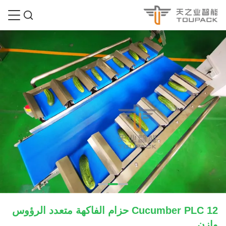
Cucumber PLC 12 حزام الفاكهة متعدد الرؤوس
وازن