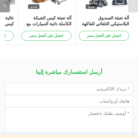
فيديو
فيديو
آلة تعبئة الصندوق
آلة تعبئة كيس الشبكة
عالية ال
البلاستيكي التلقائي للفاكهة
الكاملة ذاتية السيارات مع
كيس الش
العاطفية الكومكوات الشتوية
وظيفة مشبك للبطاطا البصل
حزمة آل
الثوم البرتقالي الخضروات
البصل ا
احصل على أفضل سعر
احصل على أفضل سعر
احص
كيس حزم
عملات م
حزمة آل
أرسل استفسارك مباشرة إلينا