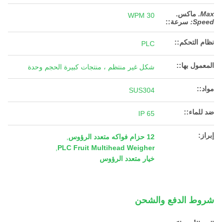
Max.
ماكس.
30 WPM
Speed:
سرعة:
:
نظام التحكم::
PLC
المعمول بها::
شكل غير منتظم ، منتجات كبيرة الحجم وحدة
مواد::
SUS304
ضد للماء::
IP 65
إبراز:
12 حزام فواكه متعدد الرؤوس
,
,
PLC Fruit Multihead Weigher
خيار متعدد الرؤوس
شروط الدفع والشحن