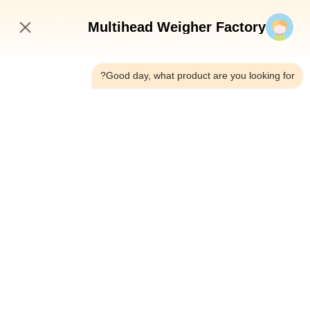
أرسلي الآن
Multihead Weigher Factory
2:11 PM
Good day, what product are you looking for?
الهاتف：0086-18923335619
البريد الإلكتروني：sales@toupack.com
عنّا
ملف الشركة
جولة في المصنع
مراقبة الجودة
خريطة الموقع