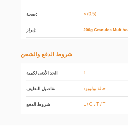
× (0.5)
صحة:
إبراز:
200g Granules Multih
شروط الدفع والشحن
1
الحد الأدنى لكمية
حالة بوليوود
تفاصيل التغليف
L / C ، T / T
شروط الدفع