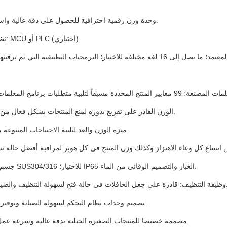
1وحدة وزن رقمية احترافية للحصول على دقة عالية واستقرار جيد.
2نظام التحكم: MCU أو PLC (اختياري).
5- الوزن القادر على تفريغ بدوره لمنع المنتجات بشكل فعال من الانسداد.
6ميزة الوزن والعد لتلبية الاحتياجات المتنوعة من العملاء.
8جسم الجهاز مع SUS304/316 للاختيار؛ IP65 الغبار والتصميم الوقائي من الماء.
حالة فتح لسهولة التنظيف والصيانة اليومية.
10تصميم وحدات نظام التحكم لسهولة الصيانة وتوفير التكاليف.
11مصممة خصيصا للمنتجات الصغيرة الحبلية بدقة عالية وسرعة عمل سريعة.