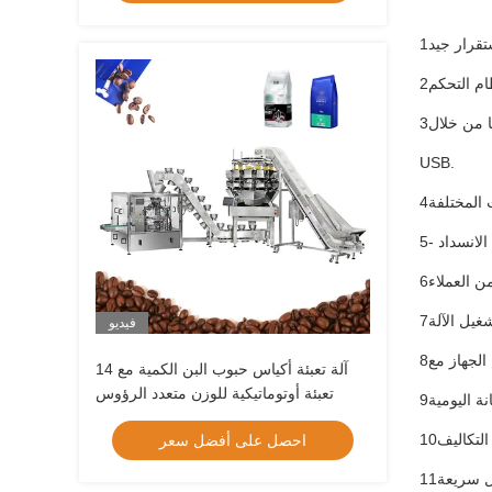
3واجهة الشاشة اللمسية لديها مستويات مختلفة من الوصول المعتمد؛ ما يصل إلى 16 لغة مختلفة للاختيار؛ البرمجيات التطبيقية التي تم ترقيتها من خلال
USB.
فيديو
آلة تعبئة أكياس حبوب البن الكمية مع 14
تعبئة أوتوماتيكية للوزن متعدد الرؤوس
احصل على أفضل سعر