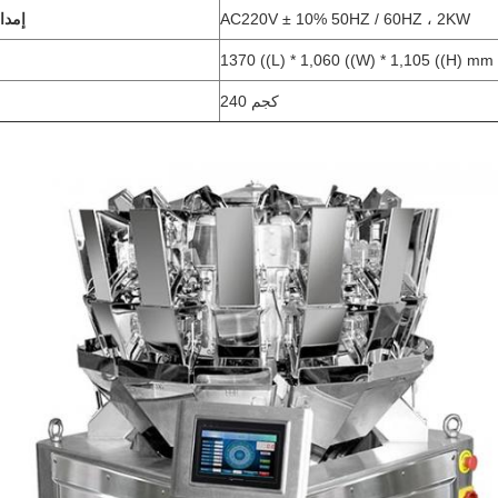
AC220V ± 10% 50HZ / 60HZ ، 2KW
إمدا
1370 ((L) * 1,060 ((W) * 1,105 ((H) mm
240 كجم