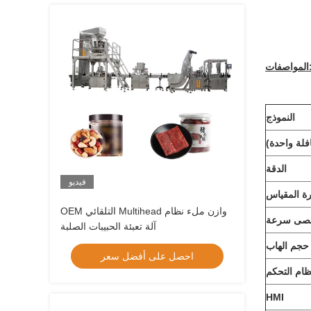
اصفات:
النموذج
فلة واحدة)
الدقة
فيديو
رة المقياس
OEM التلقائي Multihead وازن ملء نظام
صى سرعة
آلة تعبئة الحبيبات الصلبة
حجم الهاب
احصل على أفضل سعر
ظام التحكم
HMI