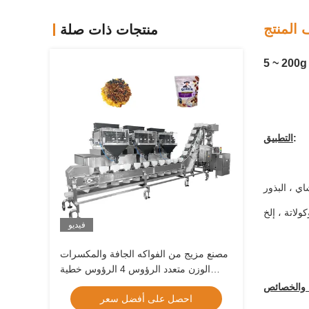
المنتج
منتجات ذات صلة
:
التطبيق
جوهر الدجاج ،
فيديو
مصنع مزيج من الفواكه الجافة والمكسرات
الوزن متعدد الرؤوس 4 الرؤوس خطية
الوزن Vffs حزمة آلة حقيبة سحب حزمة
ة والخصائص
احصل على أفضل سعر