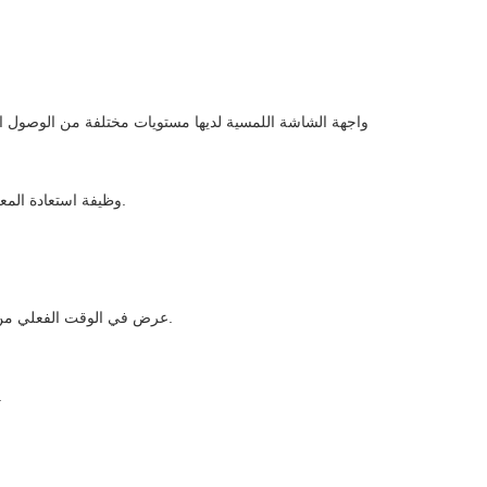
4وظيفة استعادة المعلمات المصنعة؛ 99 معايير المنتج المحددة مسبقاً لتلبية متطلبات برنامج المعلمات المختلفة.
7عرض في الوقت الفعلي من اتساع كل وعاء الاهتزاز وكذلك وزن المنتج في كل هوبر لمراقبة أفضل حالة تشغيل الآلة.
9وظيفة التنظيف: قادرة على جعل الحافلات في 