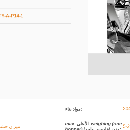
TY-A-P14-1
مواد بناء:
weighing (one
الأعلى.
max.
ميزان حشو 
:
وزن (قادوس واحد)
hopper)