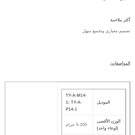
أكثر ملاءمة
تصميم معياري وتجميع سهل.
المواصفات:
TY-A-M14-
الموديل
1; TY-A-
P14-1
الوزن الأقصى
5-200 جرام
(لوعاء واحد)