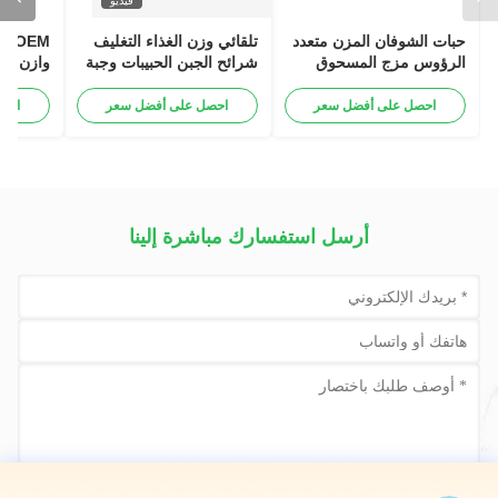
فيديو
حبات الشوفان المزن متعدد
تلقائي وزن الغذاء التغليف
الرؤوس مزج المسحوق
شرائح الجبن الحبيبات وجبة
وازن ملء
نظام تغليف المزن مع المزن
الإفطار الشوفان الحبوب
الحبيبات
الخطي
المعدة مسبقاً سحب كيس
احصل على أفضل سعر
احصل على أفضل سعر
احص
المكسرات آلة تعبئة
أرسل استفسارك مباشرة إلينا