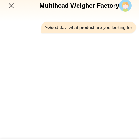
أرسلي الآن
Multihead Weigher Factory
5:26 PM
Good day, what product are you looking for?
الهاتف：0086-18923335619
البريد الإلكتروني：sales@toupack.com
عنّا
ملف الشركة
جولة في المصنع
مراقبة الجودة
خريطة الموقع