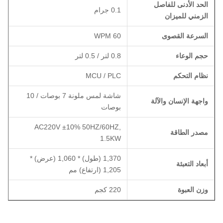
الحد الأدنى للفاصل
0.1 جرام
الزمني للميزان
السرعة القصوى
60 WPM
حجم الوعاء
0.8 لتر / 0.5 لتر
نظام التحكم
MCU / PLC
شاشة لمس ملونة 7 بوصات / 10
واجهة الإنسان والآلة
بوصات
AC220V ±10% 50HZ/60HZ,
مصدر الطاقة
1.5KW
1,370 (طول) * 1,060 (عرض) *
أبعاد التعبئة
1,205 (ارتفاع) مم
وزن العبوة
220 كجم