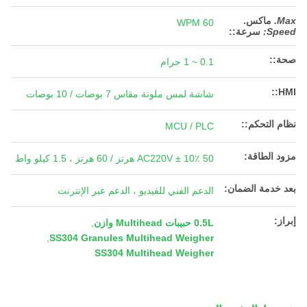
Max.
ماكس.
60 WPM
Speed:
سرعة:
:
صحة::
0.1 ~ 1 جرام
HMI::
شاشة لمس ملونة مقاس 7 بوصات / 10 بوصات
نظام التحكم::
MCU / PLC
مزود الطاقة:
AC220V ± 10٪ 50 هرتز / 60 هرتز ، 1.5 كيلو واط
بعد خدمة الضمان:
الدعم الفني للفيديو ، الدعم عبر الإنترنت
إبراز:
0.5L حبيبات Multihead وازن
,
,
SS304 Granules Multihead Weigher
SS304 Multihead Weigher