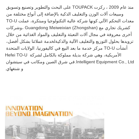
منذ عام 2009 ، ركزت TOUPACK على البحث والتطوير وتصنيع وتسويق 
ومبيعات آلات الوزن والتغليف الذكية بالإضافة إلى أنواع مختلفة من 
معدات التحكم الآلي.كونها شركة عالية التكنولوجيا ومبتكرة، عملت TO-U 
كشريك تجاري مع Guangdong Meiweixian (Zhongshan) ،وشركات 
أخرى معروفة في مجال آلات التعبئة والتغليف والمواد الغذائية من خلال 
تزويدها بحلول التوزيع والتغليف الآلية والذكيةلخدمة عملائنا بشكل أفضل، 
أنشأت TO-U مركز خدمة ما بعد البيع في كاليفورنيا، الولايات المتحدة 
الأمريكية، وهي شركة بديلة مملوكة بالكامل لشركة Hefei TO-U 
Intelligent Equipment Co., Ltd.في شرق الصين ومكاتب في سيتشوان 
و شنغهاي.