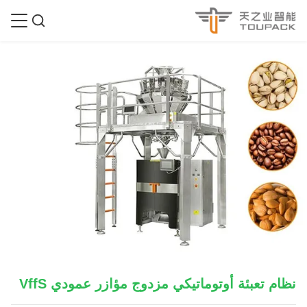
نظام تعبئة أوتوماتيكي مزدوج مؤازر عمودي VffS