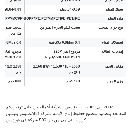
عرض الفيلم
120-520ملم
620ملم
سمك الفيلم
0.04-0.09ملم
0.04-0.09ملم
مادة الفيلم
BOPPVMCPP،BOPP/IPE،PETVMPETIPE،PET/IPE
نوع حزام السحب
سحب فيلم الحزام المتزامن
سحب فيلم حزا
متزامن
استهلاك الهواء
0.8Mps 0.4 م3/دقيقة
0.8Mps 0.6 م3/دقيقة
إمدادات الطاقة
مزدوج الفاز 220V
مزدوج ا
50Hz/60Hz،3.4كيلوواط
50Hz/60Hz،4.0كيلوو
مقاس الجهاز
1560 ((L) * 1,160 ((W) * 1,530
((H)
((H) مم
ملم
وزن الجهاز
480 كجم
800 كجم
2002 إلى 2009، بدأ مؤسس الشركة أعماله من خلال توفير دعم 
المعالجة وتصميم وتصنيع خطوط إنتاج الأتمتة لشركة ABB،سيمنز وتيسين 
كروب التي هي من بين 500 شركة في فورتشن.