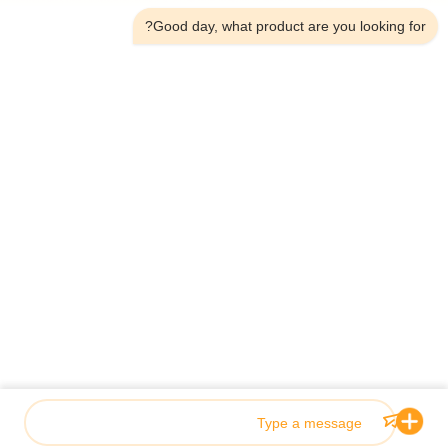
Good day, what product are you looking for?
الهاتف：0086-18923335619
البريد الإلكتروني：sales@toupack.com
عنّا
ملف الشركة
جولة في المصنع
مراقبة الجودة
خريطة الموقع
سياسة الخصوصية
الصين جودة جيدة ميزان متعدد الرؤوس المورد. حقوق الطبع والنشر
© 2020-2026 GUANGDONG TOUPACK INTELLIGENT EQUIPMENT CO.,
LTD . كل الحقوق محفوظة.