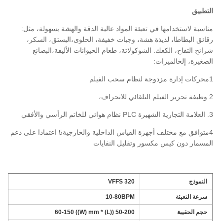
التطبيق
مناسبة لاستخدامها في تعبئة المواد عالية الدقة والهشة بسهولة، مثل:
رقائق البطاطا، لذيذة هشة، وجبات خفيفة، الحلوى،البستق، السكر،
شرائح التفاح، الكعك. الشوكولاتة، طعام الحيوانات الأليفة،البضائع
الصغيرة، إلخالميزات:
1محركات إدارة مزدوجة لنظام سحب الفيلم
2 وظيفة تحرير الفيلم التلقائي للانحراف،
3. العلامة التجارية الشهيرة PLC نظام هوائي للخاتم الرأسي والأفقي
4متوافق مع مختلف أجهزة القياس الداخلية والخارجية5 اعتمادا على دعم
المسمار دون كيس مكسور وتقليل النفايات
النموذج
320 VFFS
سرعة التعبئة
10-80BPM
حجم الحقيبة
50-200 ((L) * 60-150 ((W) mm