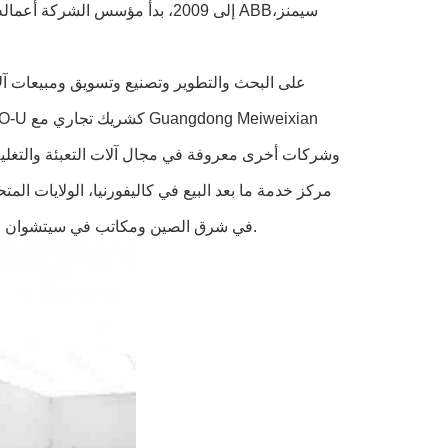
مملوكة بالكامل لشركة Hefei TO-U Intelligent Equipment Co., Ltd.في شرق الصين ومكاتب في سيتشوان و شنغهاي.