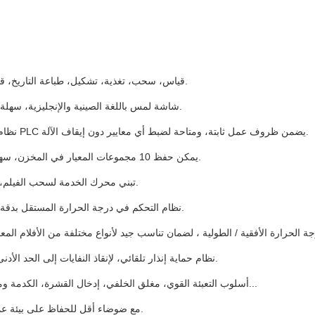
1قياس، سحب، تغذية، تشكيل، طباعة التاريخ، قطع تلقائي.
2. شاشة لمس باللغة الصينية والإنجليزية، سهلة التشغيل.
3نظام التحكم بـ PLC يضمن ظروف عمل ثابتة، ومتاحة لضبط أي معايير دون إيقاف الآلة.
4. يمكن حفظ 10 مجموعات المعيار في المخزن، سهلة لتغيير.
5-تبني محرك الخدمة لسحب الفيلم، أكثر دقة.
6نظام التحكم في درجة الحرارة المستقل بدقة ± 1 درجة.
8 نظام حماية إنذار تلقائي، لإنقاذ النفايات إلى الحد الأدنى المحدود.
9أسلوب التعبئة القوي، مغلق الخلفي، إدخال القشرة، الكدمة وما إلى ذلك...
10مع ضوضاء أقل للحفاظ على بيئة عمل هادئة.