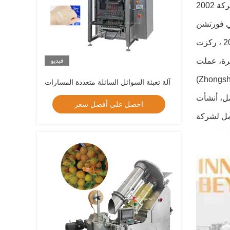
2002 إلى 2009، بدأ مؤسس الشركة أعماله من خلال توفير دعم المعالجة وتصميم وتصنيع خطوط إنتاج الأتمتة لشركة ABB،سيمنز
منذ عام 2009 ، ركزت TOUPACK على البحث والتطوير وتصنيع وتسويق ومبيعات آلات الوزن والتغليف الذكية بالإضافة إلى أنواع
Guangdong Meiw
فيديو
ت التعبئة والتغليف والمواد الغذائية من خلال تزويدها بحلول التوزيع والتغليف الآلية
آلة تعبئة السوائل السائلة متعددة المسارات
حدة الأمريكية، وهي شركة بديلة
احصل على أفضل سعر