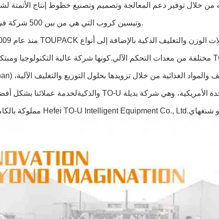
وتيسين كروب التي هي من بين 500 شركة في فورتشن.
مختلفة من معدات التحكم الآلي.كونها شركة عالية التكنولوجيا ومبتكرة، عملت TO-U كشريك تجاري مع eixian
(Zhongshan) ،وشركات أخرى معروفة في مجال آلا
والذكيةلخدمة عملائنا بشكل أفضل، أنشأت TO-U مركز خدمة ما بعد البيع في كاليفورنيا، الولايات المت