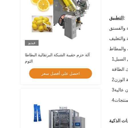
:
التطبيق
ة والفستق
 والتغليف
فيديو
آلة حزم حقيبة الشبكة البرتقالية البطاطا
1يتم التحكم في النظام بأكمله بالتنسيق مع تغذية المنتج التي يتم التحكم فيها تلقائيًا. لا يوجد أكياس، لا يوجد ملء وختم. تشغيل السبل
الثوم
احصل على أفضل سعر
منتجات
ات الذكية