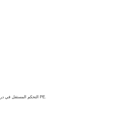
7التحكم المستقل في درجة الحرارة الأفقية / الطولية ، لضمان تناسب جيد لأنواع مختلفة من الأفلام المعقدة ، فيلم PE.