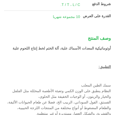
شروط الدفع
T / T ، L / C.
القدرة على العرض
10 مجموعة شهريا
وصف المنتج
أوتوماتيكية المعدات الأسماك علبة، آلة الختم لخط إنتاج اللحوم علبة
التطبيق:
سمك الطين المعلب
النظام ينطبق على الوزن الكمي وتعبئة الأطعمة المخللة مثل الفلفل
والخيار والزيتون، أو الوجبات الخفيفة مثل الحلوى،
الفستق، الفول السوداني، الزبيب الخ، فضلا عن طعام الحيوانات الأليفة،
والطعام المضغوط أو أنواع مختلفة من المنتجات اللزجة الحبيبية،
والقشرية، والشكل العصا، مستديرة أو غير منتظمة.