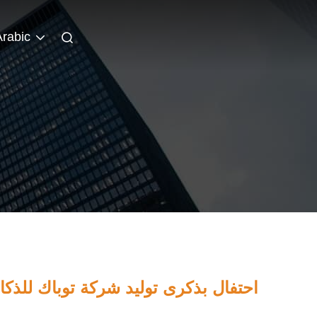
Arabic
احتفال بذكرى توليد شركة توباك للذكاء في 14 عاماً وحفلة عيد ميلاد للموظفي