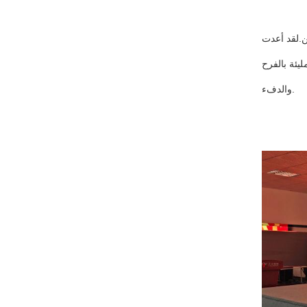
فين.لقد أعدت
يئة بالفرح
والدفء.