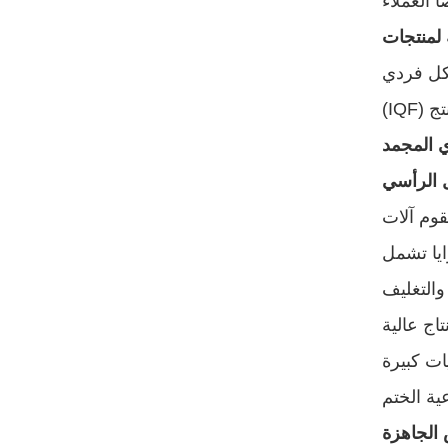
شكل فردي
ي المجمد
والتغليف
اج عالية
يات كبيرة
ية الختم
 الجاهزة