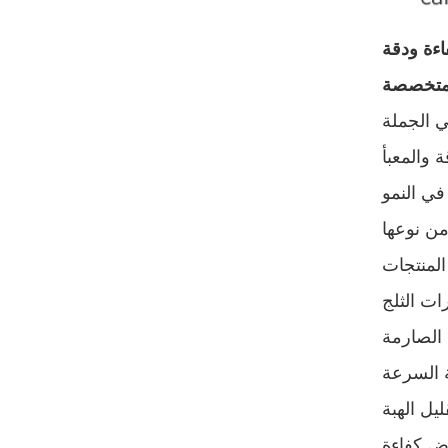
اءة ودقة
 متخصصة
ي الجملة
 والمعبأ
المنتجات
ات الثلج
 الصارمة
ة السرعة
يل الهبة
اض كفاءة