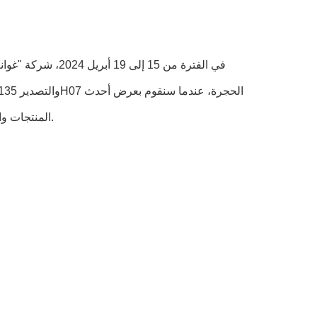
في الفترة من 15 إ
المنتجات والتكنولوجيا المتقدمة، ونحن ندعو بصدق العملاء من الداخل والخارج لزيارة الحجرة.