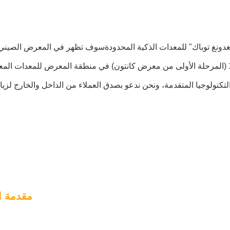
لى 19 أبريل 2024، شركة "غوانغدونغ توباك" للمعدات الذكية المحدودةسوف تظهر في المعرض الصي
مقدمة 