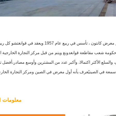
معرض الصين للاستيراد والتصدير ، المعروف أيضًا باسم معرض كانتون ، تأسس في ربيع عام 1957
كومة شعب مقاطعة قوانغدونغ ويتم من قبل مركز التجارة الخارجية ا
السلع الأكثر اكتمالا، وأكبر عدد من المشترين وأوسع مصادر،أفضل تأ
معلومات 