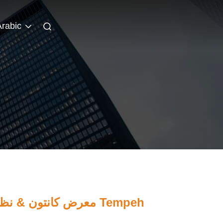
Arabic
إعلان المعرض في 135th معرض كانتون & نظام التوزيع والملء Tempeh