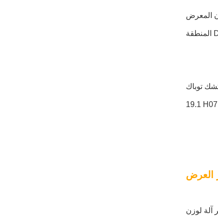
ن المعرض
شك توباك
19.1 H07
 العرض
 آلة لوزن