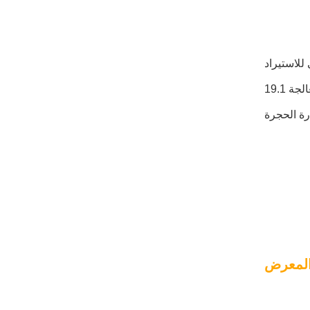
ني للاستيراد
والتصدير 135 (المرحلة الأولى من معرض كانتون) في منطقة المعرض للمعدات المعالجة 19.1H07 الحجرة، عندما سنقوم بعرض أحدث
المعرض