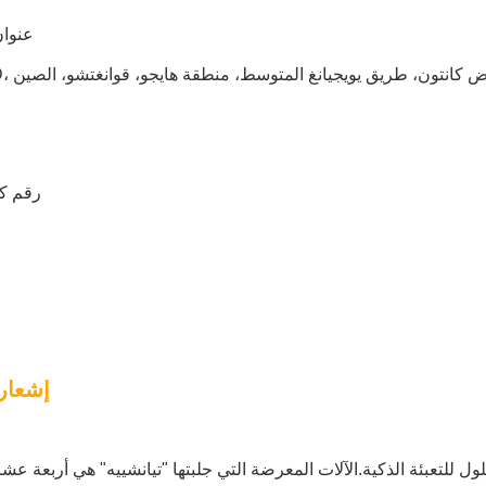
عنوا
قاعة معرض كانتون، طريق يويجيانغ المتوسط، منطقة هايجو، قوانغتشو، الصين
رقم ك
إشعار
ل للتعبئة الذكية.الآلات المعرضة التي جلبتها "تيانشييه" هي أربعة عشر