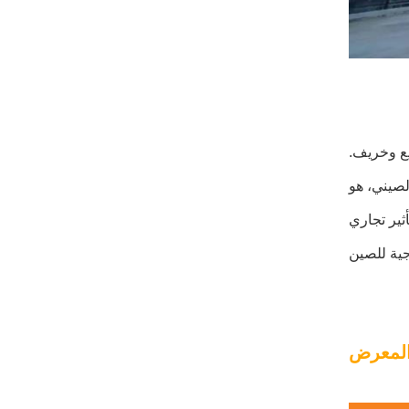
 ويعقد في قوانغتشو كل ربيع وخريف.
لصيني، هو
ثير تجاري
المعرض