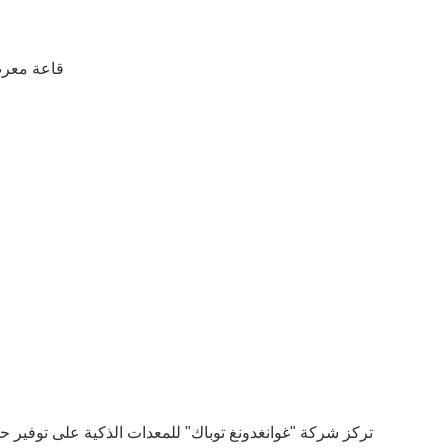
المنطقة D، 
تركز شركة "غوانغدونغ توباك" للمعدات الذكية على توفير حلو