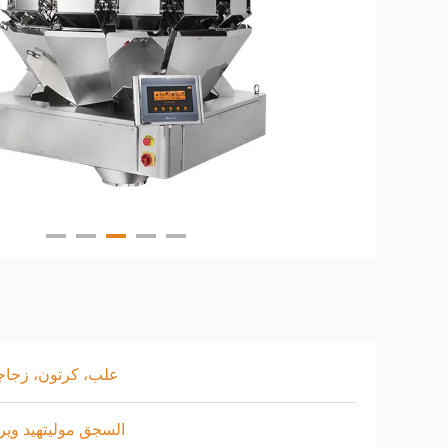
علب، كرتون، زجا
السجق موليتهيد وير