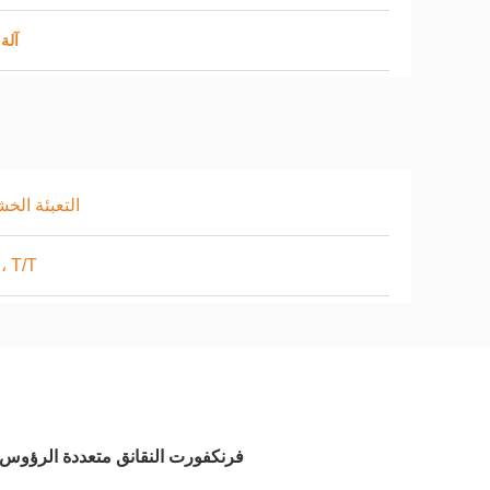
آلة
التعبئة الخش
، T/T
فرنكفورت النقانق متعددة الرؤوس حز