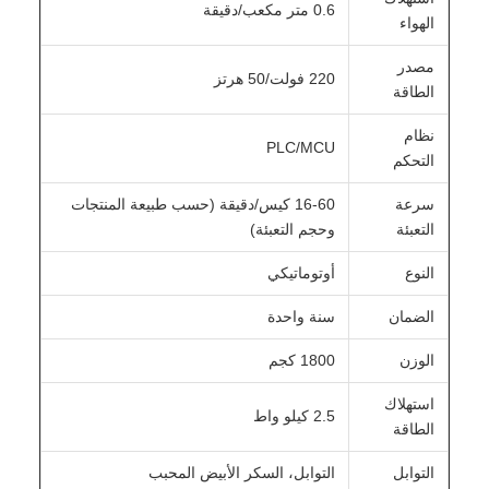
0.6 متر مكعب/دقيقة
الهواء
مصدر
220 فولت/50 هرتز
الطاقة
نظام
PLC/MCU
التحكم
سرعة
16-60 كيس/دقيقة (حسب طبيعة المنتجات
التعبئة
وحجم التعبئة)
النوع
أوتوماتيكي
الضمان
سنة واحدة
الوزن
1800 كجم
استهلاك
2.5 كيلو واط
الطاقة
التوابل
التوابل، السكر الأبيض المحبب