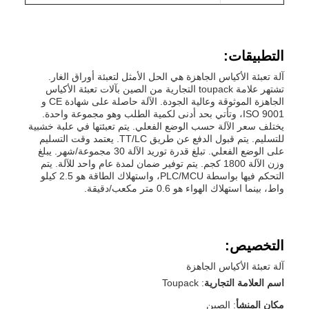
التطبيقات:
آلة تعبئة الأكياس الجاهزة هي الحل الأمثل لتعبئة أوراق الغار.
تشتهر علامة toupack التجارية من الصين بآلات تعبئة الأكياس
الجاهزة الموثوقة وعالية الجودة. الآلة حاصلة على شهادة CE و
ISO 9001، وتأتي بحد أدنى لكمية الطلب وهو مجموعة واحدة.
يختلف سعر الآلة حسب الوضع الفعلي. يتم تعبئتها في علبة خشبية
للتسليم. يتم قبول الدفع عن طريق TT/LC. يعتمد وقت التسليم
على الوضع الفعلي. تبلغ قدرة توريد الآلة 30 مجموعة/شهر. يبلغ
وزن الآلة 1800 كجم. يتم توفير ضمان لمدة عام واحد للآلة. يتم
التحكم فيها بواسطة PLC/MCU، واستهلاك الطاقة هو 2.5 كيلو
واط، بينما استهلاك الهواء هو 0.6 متر مكعب/دقيقة.
التخصيص:
آلة تعبئة الأكياس الجاهزة
اسم العلامة التجارية
: Toupack
مكان المنشأ
: الصين