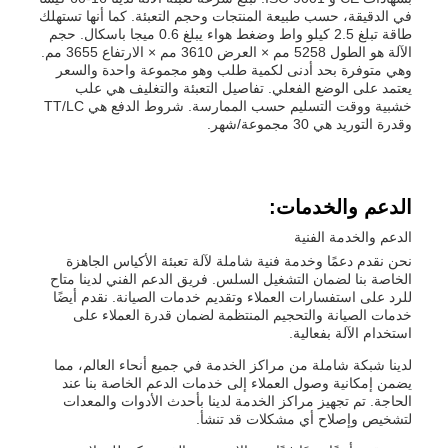
في الدقيقة، حسب طبيعة المنتجات وحجم التعبئة. كما أنها تستهلك
طاقة تبلغ 2.5 كيلو واط وضغط هواء يبلغ 0.6 ميجا باسكال. حجم
الآلة هو الطول 5258 مم × العرض 3610 مم × الارتفاع 3655 مم.
وهي متوفرة بحد أدنى لكمية طلب وهو مجموعة واحدة والسعر
يعتمد على الوضع الفعلي. تفاصيل التعبئة والتغليف هي علب
خشبية ووقت التسليم حسب الممارسة. شروط الدفع هي TT/LC
وقدرة التوريد هي 30 مجموعة/شهر.
الدعم والخدمات:
الدعم والخدمة الفنية
نحن نقدم دعمًا وخدمة فنية شاملة لآلة تعبئة الأكياس الجاهزة
الخاصة بنا لضمان التشغيل السلس. فريق الدعم الفني لدينا متاح
للرد على استفسارات العملاء وتقديم خدمات الصيانة. نقدم أيضًا
خدمات الصيانة والتحجيم المنتظمة لضمان قدرة العملاء على
استخدام الآلة بفعالية.
لدينا شبكة شاملة من مراكز الخدمة في جميع أنحاء العالم، مما
يضمن إمكانية وصول العملاء إلى خدمات الدعم الخاصة بنا عند
الحاجة. تم تجهيز مراكز الخدمة لدينا بأحدث الأدوات والمعدات
لتشخيص وإصلاح أي مشكلات قد تنشأ.