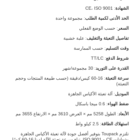
الشهادة
: CE، ISO 9001
الحد الأدنى لكمية الطلب
: مجموعة واحدة
السعر
: حسب الوضع الفعلي
تفاصيل التعبئة والتغليف
: علبة خشبية
وقت التسليم
: حسب الممارسة
شروط الدفع
: TT/LC
القدرة على التوريد
: 30 مجموعة/شهر
سرعة التعبئة
: 16-60 كيس/دقيقة (حسب طبيعة المنتجات وحجم
التعبئة)
الموديل
: آلة تعبئة الأكياس الجاهزة
ضغط الهواء
: 0.6 ميجا باسكال
الأبعاد
: الطول 5258 مم × العرض 3610 مم × الارتفاع 3655 مم
استهلاك الطاقة
: 2.5 كيلو واط
تلتزم Toupack بتوفير أفضل جودة لآلة تعبئة الأكياس الجاهزة
بشهادات CE و ISO 9001. تبلغ سرعة تعبئة الآلة لدينا 16-60 كيسًا